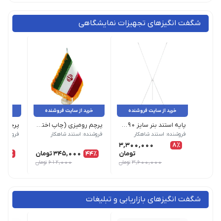
شگفت انگیزهای تجهیزات نمایشگاهی
خرید از سایت فروشنده
خرید از سایت فروشنده
خرید 
پایه استند بنر سایز 90×200 بسته 10 عددی
پرچم رومیزی (چاپ اختصاصی)
پرچم رو
محصول بدون چاپ زمان تحویل: 1 روز کاری
فروشنده: استند شاهکار
فروشنده: استند شاهکار
فروشنده:
3,300,000
8٪
تومان
44٪
345,000
تومان
37٪
3,600,000
تومان
612,000
تومان
شگفت انگیزهای بازاریابی و تبلیغات