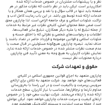
نظر و یا پیشنهادات مشتریان در خصوص خدمات ارائه‌ شده
امکان‌پذیر است. لیکن باید در نظر داشت که نظرات مذکور در هر
صفحه باید تنها در قالب سؤال و یا نقد و بررسی همان همکار و یا
خدمات ارائه‌ شده توسط وی باشد. در این باب رعایت کامل ادب و
نزاکت، شئونات اسلامی و عرف جامعه الزامی است. لذا چاپازون محق
است ضمن حفظ محتوای اصلی، کلیه‌ی نظرات غیر مرتبط به خدمات
از جمله تبلیغ له یا علیه دیگر همکاران، تبلیغ سایر فعالیت‌ها،
اطلاعات و درخواست‌های شخصی و نظراتی که با اخلاق حسنه و
شئونات اسلامی و قوانین موضوعه و قرارداد حاضر در تضاد باشند را
حذف نماید. تبصره: چاپازون هیچ‌گونه مسئولیتی در قبال صحت یا
عدم صحت نظرات منتشر شده در خصوص خدمات ارائه شده ندارد.
نمایش نظرات کاربران به‌ هیچ ‌وجه به معنی تأیید فنی چاپازون
درباره محتویات نظر نیست.
حقوق و تعهدات شرکت
چاپازون متعهد به اجرای قوانین جمهوری اسلامی در کلیه‌ی
فعالیت‌های خود خواهد بود. شرکت متعهد به تلاش برای ارائه‌ی
سرویس پرسرعت و باکیفیت است و در این راستا با به‌روزرسانی
مداوم تارنما و نرم‌افزارها، متناسب با نیاز کاربران، سطح خدمات
ارائه‌ شده را ارتقاء می‌بخشد. شرکت نهایت سعی خود را در خصوص
ارتقای کیفیت و سرعت خدمات چاپازون خواهد نمود. لیکن عواملی
چند از جمله سرعت اینترنت و سیستم الکترونیکی هوشمند مورد