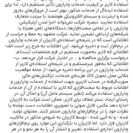
استفاده کاربر بر کیفیت خدمات چاپازون تأثیر مستقیم دارد. لذا برای
استفاده ایده‌آل از خدمات مذکور، بهتر است از مرورگرهای به‌روز
شده و اینترنت و سیستم الکترونیکی هوشمند با سرعت متعارف
استفاده نمایید. تبصره: شرکت نمی‌‌تواند اجرا شدن اپلیکیشن
چاپازون را در تمامی سخت‌افزارها، دستگاه‌های تلفن ‌همراه یا
شبکه‌های ارتباطی تضمین نماید. شرکت متعهد به حفظ و حراست از
اطلاعاتی است که در نتیجه‌ی استفاده‌ی کاربران از خدمات چاپازون
در نرم‌افزار ثبت و ذخیره می‌‌شود. این اطلاعات به شرح زیر است: الف-
اطلاعاتی که کاربر به‌صورت مستقیم در فرم مشخصات ثبت‌نام،
درخواست برگزاری مناقصه و ... در اختیار شرکت قرار می‌‌دهد. ب-
اطلاعاتی که به‌طور غیرمستقیم و در نتیجه‌ی استفاده‌ی کاربر از
خدمات چاپازون در این برنامه ذخیره می‌‌شود؛ از جمله موقعیت
مکانی محل تحویل کالا، هزینه‌ی خدمات، تراکنش‌های مالی
صورت‌گرفته در حساب کاربری جهت استفاده از خدمات چاپازون و
اطلاعات مربوط به سخت‌افزاری که کاربر با استفاده از آن از خدمات
چاپازون استفاده می‌‌کند (نظیر سیستم‌ عامل آن) و امثال آن. در
راستای ایجاد بستر شفاف برای کاربر، ممکن است شرکت به کاربران
اجازه ‌‌دهد عکس، فایل صوتی یا تصویری، اطلاعات، دست‌ نوشته یا
نظرات خود را در نرم‌افزارهای چاپازون منتشر کنند. محتوای تولید
شده - و نه کپی‌ شده - توسط کاربران به شیوه‌ی مذکور در مالکیت
کاربران قرار دارد. اما کاربران با بارگذاری این موارد روی نرم‌افزارهای
چاپازون اجازه‌ی استفاده، تغییر و انتشار آن را به هر نحو و در هر