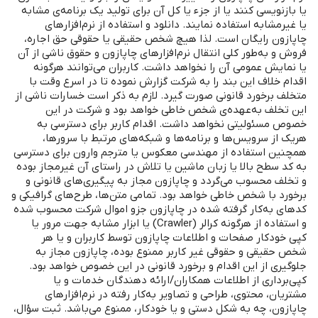
یا بازنویسی کنند یا از جزء یا کل آن برای تولید یک برنامه‌ی مشابه
یا غیرمشابه استفاده نمایند. دانلود و استفاده از نرم‌افزارهای
چاپازون رایگان است. لذا هیچ شخص حقیقی یا حقوقی حق اجاره،
فروش و به‌طور کلی انتقال نرم‌افزارهای چاپازون و حقوق ناشی از آن
یا نمایش عمومی آن را نخواهد داشت. کاربران می‌توانند هرگونه
اقدام خلاف این بند را به شرکت گزارش نموده تا در اسرع وقت با
متخلف برخورد قانونی صورت گیرد. لازم به ذکر است خسارات ناشی از
این تخلف به‌عهده‌ی شخص خاطی خواهد بود و شرکت در این
خصوص مسئولیتی نخواهد داشت. اقدام کاربر برای دسترسی به
هریک از سرویس‌‌ها و برنامه‌ها و شبکه‌ها‌ی مرتبط با سرورها،
همچنین استفاده از مهندسی معکوس یا مترجم وارون برای دسترسی
به کد سطح بالا یا زبان ماشین یا تلاش در راستای آن غیرمجاز بوده
و تخلف محسوب می‌گردد و چاپازون مجاز به پیگیری‌های قانونی و
برخورد با شخص خاطی خواهد بود. تمامی متن‌ها، طرح‌های گرافیکی و
کدهای به‌کار گرفته‌ شده در چاپازون جزو اموال شرکت محسوب شده
و استفاده از هرگونه کرالر (Crawler) یا ابزار مشابه جهت مرور یا
کپی خودکار صفحات و اطلاعات چاپازون توسط کاربران و یا هر
شخص حقیقی و حقوقی غیر کاربر ممنوع بوده، چاپازون مجاز به
جلوگیری از این اقدام و برخورد قانونی در این خصوص خواهد بود.
کپی‌برداری از اطلاعات همکاران/ارائه دهندگان خدمات و یا
مشتریان، محتوی، طراحی و تصاویر به‌کار رفته در نرم‌افزارهای
چاپازون، چه به شکل دستی و یا خودکار، ممنوع می‌باشد. ثبت سؤال،