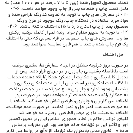
تعداد محصول تحویل شده (بین 5 تا 7 درصد در هر 1000 عدد) به
دلیل تست چاپ و خدمات پس از چاپ وجود خواهد داشت. 6-2-
13- در سفارش های چاپ با توجه به تفاوت کد رنگ طراحی شده و
مواد مورد استفاده در دستگاه چاپ، رنگ موجود در طرح و رنگ
محصول بعد از چاپ امکان دارد تا 15% اختلاف داشته باشند. 6-2-
14- با توجه به تغییر مداوم مواد اولیه اعم از کاغذ، مرکب، روکش
ها و .... سفارش های چاپ خصوصا در فرم عمومی که حتی با اختلاف
یک فرم چاپ شده باشند با هم قابل مقایسه نخواهند بود.
حل اختلاف :
در صورت بروز هرگونه مشکل در انجام سفارش‌ها، مشتری موظف
است بلافاصله پشتیبانی چاپازون را در جریان قرار دهد. پس از
تحویل کالا، پیگیری و شکایت از عملکرد همکار/ارائه دهنده خدمات
تا 48 ساعت امکان‌پذیر است. پس‌ از این مدت امکان پیگیری و
پشتیبانی وجود ندارد و چاپازون مبلغ صورتحساب را جهت پرداخت
به همکار/ارائه دهنده خدمات آزاد خواهد نمود. در صورت بروز
اختلاف بین کاربران و چاپازون، طرفین تلاش خواهند کرد اختلاف را
به ‌صورت مسالمت ‌آمیز حل‌ و فصل نمایند. در صورت عدم موفقیت،
اختلاف به هیئت داوری مرضی الطرفین ارجاع داده خواهد شد.
کلیه‌ی قوانین حاکم در نظام جمهوری اسلامی ایران بر تعبیر، تفسیر،
اجرا و تأثیر این توافق‌نامه حاکم خواهد بود. این مقررات براساس
ماده ۱۰ قانون مدنی به‌عنوان یک قرارداد الزام‌آور بر روابط بین کاربر