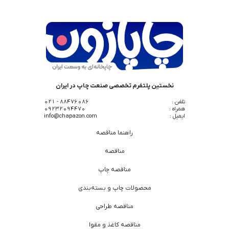
نخستین پلتفرم تخصصی صنعت چاپ در ایران
تلفن :
88476086 - 021
همراه :
09232094470
ایمیل :
info@chapazon.com
راهنما مناقصه
مناقصه
مناقصه چاپ
محصولات چاپ و بسته‌بندی
مناقصه طراحی
مناقصه کاغذ و مقوا