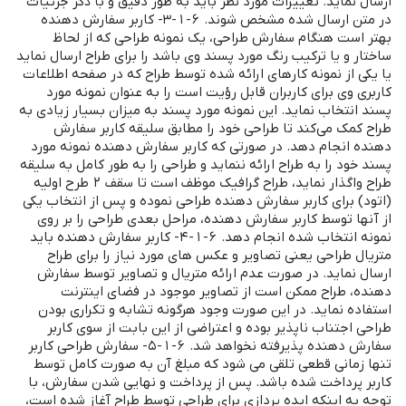
ارسال نماید. تغییرات مورد نظر باید به طور دقیق و با ذکر جزئیات
در متن ارسال شده مشخص شوند. 6-1-3- کاربر سفارش دهنده
بهتر است هنگام سفارش طراحی، یک نمونه طراحی که از لحاظ
ساختار و یا ترکیب رنگ مورد پسند وی باشد را برای طراح ارسال نماید
یا یکی از نمونه کارهای ارائه شده توسط طراح که در صفحه اطلاعات
کاربری وی برای کاربران قابل رؤیت است را به عنوان نمونه مورد
پسند انتخاب نماید. این نمونه مورد پسند به میزان بسیار زیادی به
طراح کمک می‌کند تا طراحی خود را مطابق سلیقه کاربر سفارش
دهنده انجام دهد. در صورتی که کاربر سفارش دهنده نمونه مورد
پسند خود را به طراح ارائه ننماید و طراحی را به طور کامل به سلیقه
طراح واگذار نماید، طراح گرافیک موظف است تا سقف 2 طرح اولیه
(اتود) برای کاربر سفارش دهنده طراحی نموده و پس از انتخاب یکی
از آنها توسط کاربر سفارش دهنده، مراحل بعدی طراحی را بر روی
نمونه انتخاب شده انجام دهد. 6-1-4- کاربر سفارش دهنده باید
متریال طراحی یعنی تصاویر و عکس های مورد نیاز را برای طراح
ارسال نماید. در صورت عدم ارائه متریال و تصاویر توسط سفارش
دهنده، طراح ممکن است از تصاویر موجود در فضای اینترنت
استفاده نماید. در این صورت وجود هرگونه تشابه و تکراری بودن
طراحی اجتناب ناپذیر بوده و اعتراضی از این بابت از سوی کاربر
سفارش دهنده پذیرفته نخواهد شد. 6-1-5- سفارش طراحی کاربر
تنها زمانی قطعی تلقی می شود که مبلغ آن به صورت کامل توسط
کاربر پرداخت شده باشد. پس از پرداخت و نهایی شدن سفارش، با
توجه به اینکه ایده پردازی برای طراحی توسط طراح آغاز شده است،