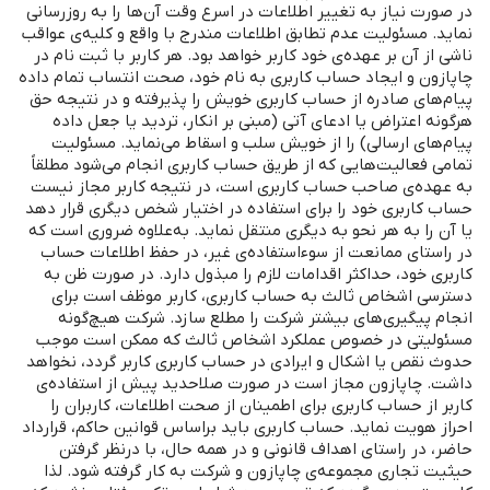
در صورت نیاز به تغییر اطلاعات در اسرع وقت آن‌ها را به ‌روز‌رسانی
نماید. مسئولیت عدم تطابق اطلاعات مندرج با واقع و کلیه‌ی عواقب
ناشی از آن بر عهده‌ی خود کاربر خواهد بود. هر کاربر با ثبت ‌نام در
چاپازون و ایجاد حساب کاربری به نام خود، صحت انتساب تمام داده
پیام‌‌های صادره از حساب کاربری خویش را پذیرفته و در نتیجه حق
هرگونه اعتراض یا ادعای آتی (مبنی بر انکار، تردید یا جعل داده‌
پیام‌های ارسالی) را از خویش سلب و اسقاط می‌‌نماید. مسئولیت
تمامی فعالیت‌هایی که از طریق حساب کاربری انجام می‌‌شود مطلقاً
به ‌عهده‌ی صاحب حساب کاربری است، در نتیجه کاربر مجاز نیست
حساب کاربری خود را برای استفاده در اختیار شخص دیگری قرار دهد
یا آن را به هر نحو به دیگری منتقل نماید. به‌علاوه ضروری است که
در راستای ممانعت از سوءاستفاده‌ی غیر، در حفظ اطلاعات حساب
کاربری خود، حداکثر اقدامات لازم را مبذول دارد. در صورت ظن به
دسترسی اشخاص ثالث به حساب کاربری، کاربر موظف است برای
انجام پیگیری‌های بیشتر شرکت را مطلع سازد. شرکت هیچ‌گونه
مسئولیتی در خصوص عملکرد اشخاص ثالث که ممکن است موجب
حدوث نقص یا اشکال و ایرادی در حساب کاربری کاربر گردد، نخواهد
داشت. چاپازون مجاز است در صورت صلاحدید پیش از استفاده‌ی
کاربر از حساب کاربری برای اطمینان از صحت اطلاعات، کاربران را
احراز هویت نماید. حساب کاربری باید براساس قوانین حاکم، قرارداد
حاضر، در راستای اهداف قانونی و در همه ‌حال، با درنظر گرفتن
حیثیت تجاری مجموعه‌ی چاپازون و شرکت به کار گرفته ‌شود. لذا