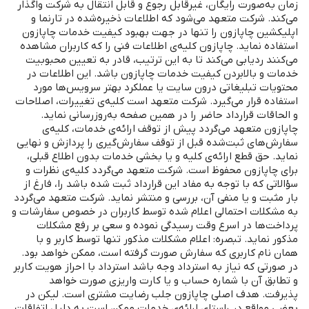
زمان به‌صورت رایگان، غیرقابل ‌رجوع و قابل ‌انتقال به شرکت واگذار
می‌‌کند. شرکت متعهد می‌‌شود که اطلاعات ذخیره‌‌شده در تارنما و
اپلیکشین چاپازون را تنها در جهت بهبود کیفیت خدمات چاپازون
استفاده نماید. چاپازون کلیه‌ی اطلاعات فنی را که کاربران مشاهده
می‌کنند ردیابی می‌کند تا به این ترتیب، قادر به تعیین محبوبیت
خدمات و بالابردن کیفیت خدمات چاپازون باشد. این اطلاعات در
محتویات تبلیغاتی درون سایت یا عملکرد بهتر سرویس‌ها مورد
استفاده قرار می‌گیرد. شرکت متعهد است کلیه‌ی تغییرات، اصلاحات
و الحاقات قرارداد حاضر را در همین صفحه به‌روزرسانی نماید.
چاپازون متعهد می‌گردد پیش از توقف ارائه‌ی خدمات، کلیه‌ی
سفارش‌‏های ثبت‌شده قبل از توقف سفارش‌گیری را پردازش و نهایی
نماید. حق قطع ارائه‌ی کلیه و یا بخشی خدمات بدون اطلاع قبلی،
برای چاپازون محفوظ است. شرکت متعهد می‌گردد کلیه‌ی نظرات و
سؤالاتی که با توجه به مفاد این قرارداد ثبت‌ شده باشد را، فارغ از
بار مثبت و یا منفی آن، بررسی و منتشر نماید. شرکت متعهد می‌گردد
به مشکلات احتمالی اعلام ‌شده توسط کاربران در خصوص سفارشات و
پرداخت‌ها در اسرع وقت رسیدگی نموده و سعی بر رفع مشکلات
مذکور نماید. تبصره: اعلام مشکلات مذکور تنها توسط کاربر و با
همان نام کاربری که سفارش صورت گرفته‌ است، ممکن خواهد بود.
در صورتی ‌که نیاز به استرداد وجه باشد استرداد با احراز هویت کاربر
و تطابق آن با شماره‌ حساب و یا کارت واریزی صورت خواهد
پذیرفت. هدف اصلی چاپازون جلب رضایت مشتری است. لیکن در
بعضی مواقع در راستای ارائه‌ی خدمات ممکن است به دلیل اتفاقات