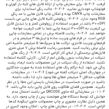
گرفت. 6-2-5- برای سفارش چاپ از ارائه فایل های لایه باز کورلی و
فوتوشاپ خودداری نمایید. 6-2-6- حالت رنگی استاندارد برای
سفارشات چاپ CMYK بوده و امکان چاپ فایل هایی با مد رنگی
RGB وجود ندارد. 6-2-7- رزولوشن کلیه فایل های چاپی می بایست
300DPI باشد.در صورت استفاده از رزولوشن کمتر و یا تبدیل فایل
بی کیفیت به 300DPI نتیجه چاپی شما با افت کیفیت مواجه
خواهد شد. 6-2-8- رعایت فاصله برش در تمامی سفارشات چاپی
الزامی است. در فرم های ویزیت ساده و لیبل‌ها 3 میلیمتر و در
فرم‌های ویزیت فانتزی، تراکت ها و سربرگ‌ها 5 میلیمتر حاشیه امن
برای برش رعایت کنید. همچنین رعایت فاصله برش 7 میلی متری
فایل‌های برجستگی از لبه‌ی کار الزامی است. 6-2-9- از رنگ های
تنپلات در سفارشات بدون روکش اعم از کتان ، کارتی، گلاسه استفاده
نکنید. استفاده از رنگ تنپلات در این محصولات باعث ایجاد پشت
زدگی می شود. (به تراکم رنگ های استفاده شده به صورت حداکثری
در چهاررنگ اصلی تنپلات گفته می شود) 6-2-10- در سفارشات
طلاکوب حداقل 2 میلیمتر خطای طلا وجود دارد لذا دقت داشته
باشید در صورت حساسیت در سفارشتان بایستی این خطا را در نظر
بگیرید. همچنین فضای طلاکوب روی فایل چاپی باید خالی باشد. 6-
2-11- در سفارشاتی که حاوی QRCODE می باشند احتمال عدم
خوانش کد توسط دستگاه های هوشمند پس از چاپ وجود دارد. به
همین دلیل نظارت حضوری بر چاپ محصولات حاوی اینگونه کدها
الزامی است. 6-2-12- در سفارش های چاپ ، امکان وجود کسری در