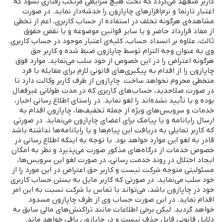
کاربر متعهد می‌گردد که تحت هیچ شرایطی مرتکب رفتاری نشود که
اعتبار تارنما و نرم‌افزارهای چاپازون را خدشه‌‌دار نماید. در صورت
مشاهده‌ی هرگونه تخلف در استفاده از حساب کاربری، اعم از تخطی
از مفاد قرارداد حاضر و یا سایر قوانین موضوعه و یا نقض حقوق
ثالث، علاوه بر انسداد حساب، کلیه‌ی اعتبار موجود در حساب کاربری
وی به‌ عنوان وجه التزام توسط چاپازون ضبط شده و کاربر حق
هرگونه اعتراض را در این خصوص از خود سلب می‌نماید. موارد فوق
چاپازون را از اقدام به پیگیری‌های قانونی لازم برای مقابله با فرد
متخطی محروم نخواهد ساخت. چاپازون از طرف کاربر وکالت دارد تا
در صورت صلاحدید، حساب‌های کاربری که در مدت طولانی غیرفعال
بوده و یا تأیید نشده‌اند را لغو نماید. در راستای اطلاع‌ رسانی اخبار،
خدمات و سرویس‌های ویژه از جمله تخفیف‌ها، چاپازون اقدام به
ارسال رایانامه و یا پیامک برای اعضای چاپازون می‌نماید. در صورتی‌
که کاربر تمایلی به دریافت این پیام‌ها و یا رایانامه‌ها نداشته ‌باشد
قادر به لغو این موارد خواهد بود. با توجه به اینکه اطلاع‌ رسانی در
خصوص خدمات از درگاه‌های مذکور صورت می‌پذیرد و نظر به امکان
ایجاد اختلال در روند خدمت ‌رسانی، در صورت لغو این سرویس‌ها،
مسئولیتی متوجه شرکت نیست و کاربر حق اعتراض در این مورد را از
خود سلب می‌نماید. در صورتی ‌که کاربر مایل به بستن حساب کاربری
خود در چاپازون باشد، می‌تواند با تماس با شرکت نسبت به این امر
اقدام نماید. در این صورت حساب وی از طرف چاپازون مسدود
خواهد گردید. لیکن برخی اطلاعات مانند تراکنش‌های مالی سابق به
دلایل قانونی قابل ‌حذف نیست و در چاپازون باقی خواهد ماند.