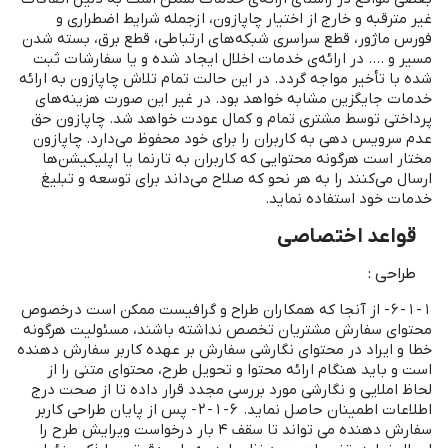
غیر مترقبه و خارج از اختیار چاپازون، ازجمله شرایط اضطراری و
فورس ماژور، قطع سراسری شبکه‌های ارتباطی، قطع برق، بسته‌ شدن
مسیر و .... در ارائه‌ی خدمات اخلال ایجاد شده و یا سفارشات ثبت
‌شده با تأخیر مواجه گردد. در این حالت تمام تلاش چاپازون به ارائه
خدمات جایگزین مشابه خواهد بود. در غیر این صورت هزینه‌های
پرداختی توسط مشتری تمام و کمال عودت خواهد شد. چاپازون حق
عدم سرویس ‌دهی به کاربران را برای خود محفوظ می‌دارد. چاپازون
مختار است هرگونه محتوایی که کاربران به تارنما یا اپلیکیشن‌ها
ارسال می‌کنند را به هر نحو که صلاح می‌داند برای توسعه و تبلیغ
خدمات خود استفاده نماید.
قواعد اختصاصی
طراحی :
6-1-1- از آنجا که همکاران طراح و گرافیست ممکن است درخصوص
محتوای سفارش مشتریان تخصص نداشته باشند، مسئولیت هرگونه
خطا و ایراد در محتوای نگارشی سفارش بر عهده کاربر سفارش دهنده
است و باید هنگام ارائه محتوا و تحویل طرح، محتوای متنی را از
لحاظ املایی و نگارشی مورد بررسی مجدد قرار داده تا از صحت درج
اطلاعات اطمینان حاصل نماید. 6-1-2- پس از پایان طراحی کاربر
سفارش دهنده می تواند تا سقف 4 بار درخواست ویرایش طرح را