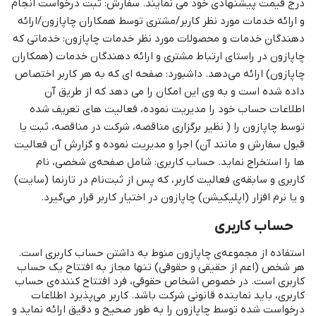
درج قیمت پیشنهادی خود می نمایند. سفارش: ثبت درخواست انجام
و ارائه خدمات مورد نظر کاربر/مشتری توسط همکاران چاپازون/ارائه
دهندگان خدمات و محصولات مورد نظر خدمات چاپازون: خدماتی که
چاپازون در راستای ارتباط مشتری و ارائه دهندگان خدمات (همکاران
چاپازون) ارائه می‌دهد. داشبورد: صفحه ای که به هر کاربر اختصاص
داده شده است و به وی این امکان را می دهد که از طریق آن
اطلاعات حساب خود را مدیریت نموده، فعالیت های تعریف شده
توسط چاپازون را ( نظیر برگزاری مناقصه، شرکت در مناقصه، ثبت یا
قبول سفارش و مانند آن) اجرا و مدیریت نموده و گزارش آن فعالیت
ها را استخراج نماید. حساب کاربری: شامل صفحه‌ی شخصی، نام
کاربری و سابقه‌ی فعالیت کاربر، که پس از ثبت‌نام در تارنما (سایت)
و یا نرم افزار (اپلیکیشن) چاپازون در اختیار کاربر قرار می‌گیرد.
حساب کاربری
استفاده از مجموعه‌ی چاپازون منوط به داشتن حساب کاربری است.
هر شخص (اعم از حقیقی و حقوقی) تنها مجاز به افتتاح یک حساب
کاربری است. در خصوص اشخاص حقوقی، فرد افتتاح‌ کننده‌ی حساب
کاربری، باید نماینده‌ قانونی شرکت باشد. کاربر می‌پذیرد اطلاعات
درخواست‌ شده توسط چاپازون را به ‌طور صحیح و دقیق ارائه نماید و