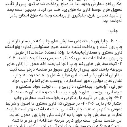
امکان لغو سفارش وجود ندارد. مبلغ پرداخت شده، تنها پس از تأیید
تحویل طرح توسط کاربر به طراح پرداخت می گردد. بدیهی است بعد
از تأیید تحویل طرح، جلوگیری از پرداخت وجه به طراح امکان پذیر
نخواهد بود.
چاپ :
6-2-1- چاپازون در خصوص سفارش های چاپ که در بستر تارنمای
چاپازون ثبت و پرداخت نشده باشند هیچ مسئولیتی ندارد؛ ولو اینکه
کاربر مشتری و همکار(چاپخانه یا ارائه دهنده خدمات) از طریق
چاپازون به اطلاعات تماس یکدیگر دسترسی پیدا کرده باشند. 6-2-
2- ثبت سفارش هایی که چاپ آنها نیازمند اخذ مجوز از ارگان های
مربوطه باشد، تنها پس از بارگزاری مجوز در صفحه درخواست ثبت
سفارش امکان پذیر است. این موارد شامل و نه محدود به: چاپ
نشان های دولتی ، مهر استاندارد ، برچسب های تمام لاتین، مواد
خوراکی ، آرایشی ، بهداشتی ، دارویی و ... ، تولید مواد صنعتی و
شیمیایی ، برچسب های دارای سیب سلامت و مانند آن هستند. 6-
2-3- چاپازون در تأیید یا رد کردن درخواست ثبت سفارش چاپ
اختیار تام دارد. 6-2-4- در صورتی که کاربر مشتری با اصول و شرایط
عمومی حاکم بر صنعت چاپ آشنایی نداشته باشد، بهتر است فرایند
نظارت بر سفارش چاپ خود را به کارشناسان چاپازون محول نماید.
این خدمت ممکن است برای کاربر هزینه جداگانه ای در بر داشته
باشد که هنگام ثبت سفارش جزئیات آن در اختیار کاربر قرار خواهد