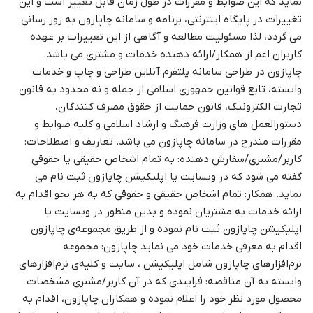
نماید که این ضوابط و مقررات در طول زمان قابل تغییر است و این
تغییرات در پایگاه اینترنتی، برنامه و سامانه چاپازون به روز رسانی
می گردد، لذا مسئولیت مطالعه و آگاهی از این تغییرات بر عهده
کاربران اعم از همکار/ارائه دهنده خدمات و مشتری می باشد.
چاپازون در طراحی سامانه پلتفرم آنلاین طراحی و چاپ و خدمات
وابسته، تابع قوانین جمهوری اسلامی از جمله و نه محدود به قانون
تجارت الکترونیک، قانون حمایت از حقوق مصرف کنندگان،
دستورالعمل های وزارت فرهنگ و ارشاد اسلامی و کلیه ضوابط و
مقررات مندرج در سامانه چاپازون می باشد. تعاریف و اصطلاحات:
کاربر/مشتری/سفارش دهنده: به تمام اشخاص حقیقی یا حقوقی
گفته می شود که در وبسایت یا اپلیکیشن چاپازون ثبت نام می
نماید. همکار: تمام اشخاص حقیقی و حقوقی که به هر نحو اقدام به
ارائه خدمات به مشتریان نموده و بدین منظور در وبسایت یا
اپلیکیشن چاپازون ثبت نام نموده و از طریق مجموعه‌ی چاپازون
اقدام به معرفی خدمات خود می نماید چاپازون: مجموعه
نرم‌افزارهای چاپازون شامل اپلیکیشن ، سایت و کلیه‌ی نرم‌افزارهای
وابسته به آن مناقصه: فرایندی که در آن کاربر/مشتری مشخصات
محصول مورد نظر خود را اعلام نموده و همکاران چاپازون، اقدام به