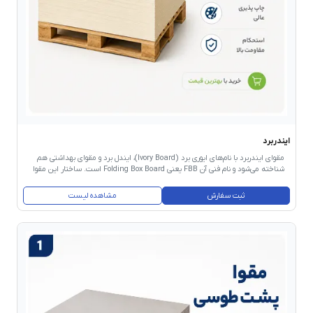
ایندربرد
مقوای ایندربرد با نام‌های ایوری برد (Ivory Board)، ایندل برد و مقوای بهداشتی هم
شناخته می‌شود و نام فنی آن FBB یعنی Folding Box Board است. ساختار این مقوا
سه‌لایه است: دو لایه بیرونی از خمیر شیمیایی سفیدشده و یک لایه میانی سبک‌تر از
خمیر مکانیکی. این ترکیب باعث می‌شود مقوا هم سبک باشد، هم استحکام تاخوردگی
ثبت سفارش
مشاهده لیست
بالایی داشته باشد و هم سطح صافی برای چاپ ارائه دهد. چون تمام لایه‌های آن از
الیاف بکر (Virgin Pulp) تهیه می‌شود — نه بازیافتی — به‌عنوان مقوای بهداشتی
(Food Grade) شناخته می‌شود و برای تماس غیرمستقیم با مواد غذایی و دارو مجاز
است. گرماژ رایج آن در بازار ایران از ۲۱۰ تا ۳۵۰ گرم است و سایزهای ۶۰×۹۰ و
۷۰×۱۰۰ سانتی‌متر پرمصرف‌ترین ابعاد هستند.