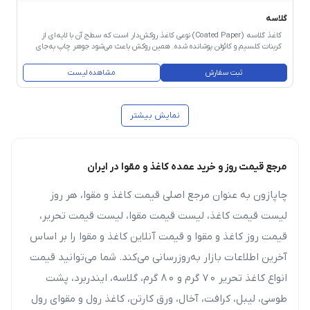
گلاسه
کاغذ گلاسه (Coated Paper) نوعی کاغذ روکش‌دار است که سطح آن با لایه‌ای از
کربنات کلسیم و کائولن پوشانده شده. همین روکش باعث می‌شود جوهر چاپ به‌جای
جذب شدن در کاغذ، روی سطح بماند و تصاویر با رنگ‌های درخشان‌تر، وضوح بالاتر و
جزئیات ریزتری چاپ شوند. کاغذ گلاسه به دو نوع اصلی تقسیم می‌شود: براق
ثبت سفارش
مشاهده لیست
(Glossy) که بازتاب نور بالایی دارد و برای تصاویر رنگی جذاب‌تر است، و مات (Matt)
که بازتاب کمتری دارد و خواندن متن روی آن راحت‌تر است. گرماژ این کاغذ از ۸۰ تا
۳۰۰ گرم متغیر است و سایزهای رایج ۶۰×۹۰ و ۷۰×۱۰۰ سانتی‌متر هستند.
نمایش بیشتر
مرجع قیمت روز و خرید عمده کاغذ و مقوا در ایران
چاپازون به عنوان
مرجع اصلی قیمت کاغذ و مقوا
، هر روز
لیست قیمت کاغذ
،
لیست قیمت مقوا
،
لیست قیمت تحریر
،
قیمت روز کاغذ و مقوا
و
قیمت آنلاین کاغذ و مقوا
را بر اساس
آخرین اطلاعات بازار به‌روزرسانی می‌کند. شما می‌توانید قیمت
انواع کاغذ تحریر ۷۰ گرم و ۸۰ گرم، گلاسه، ایندربرد، پشت
طوسی، لیبل، کرافت، آخال، ورق کارتن، کاغذ رول و مقوای رول