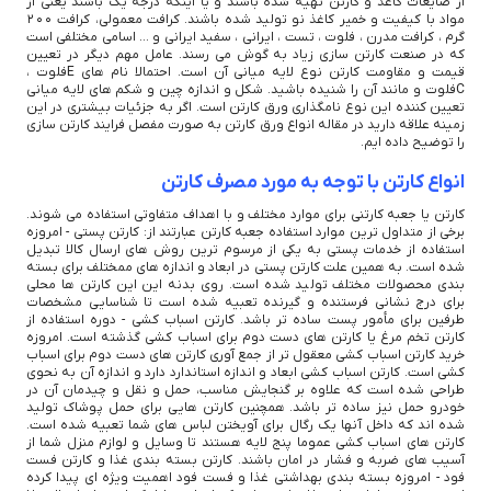
از ضایعات کاغذ و کارتن تهیه شده باشند و یا اینکه درجه یک باشند یعنی از
مواد با کیفیت و خمیر کاغذ نو تولید شده باشند. کرافت معمولی، کرافت 200
گرم ، کرافت مدرن ، فلوت ، تست ، ایرانی ، سفید ایرانی و ... اسامی مختلفی است
که در صنعت کارتن سازی زیاد به گوش می رسند. عامل مهم دیگر در تعیین
قیمت و مقاومت کارتن نوع لایه میانی آن است. احتمالا نام های Eفلوت ،
Cفلوت و مانند آن را شنیده باشید. شکل و اندازه چین و شکم های لایه میانی
تعیین کننده این نوع نامگذاری ورق کارتن است. اگر به جزئیات بیشتری در این
زمینه علاقه دارید در مقاله انواع ورق کارتن به صورت مفصل فرایند کارتن سازی
را توضیح داده ایم.
انواع کارتن با توجه به مورد مصرف کارتن
کارتن یا جعبه کارتنی برای موارد مختلف و با اهداف متفاوتی استفاده می شوند.
برخی از متداول ترین موارد استفاده جعبه کارتن عبارتند از: کارتن پستی - امروزه
استفاده از خدمات پستی به یکی از مرسوم ترین روش های ارسال کالا تبدیل
شده است. به همین علت کارتن پستی در ابعاد و اندازه های ممختلف برای بسته
بندی محصولات مختلف تولید شده است. روی بدنه این این کارتن ها محلی
برای درج نشانی فرستنده و گیرنده تعبیه شده است تا شناسایی مشخصات
طرفین برای مأمور پست ساده تر باشد. کارتن اسباب کشی - دوره استفاده از
کارتن تخم مرغ یا کارتن های دست دوم برای اسباب کشی گذشته است. امروزه
خرید کارتن اسباب کشی معقول تر از جمع آوری کارتن های دست دوم برای اسباب
کشی است. کارتن اسباب کشی ابعاد و اندازه استاندارد دارد و اندازه آن به نحوی
طراحی شده است که علاوه بر گنجایش مناسب، حمل و نقل و چیدمان آن در
خودرو حمل نیز ساده تر باشد. همچنین کارتن هایی برای حمل پوشاک تولید
شده اند که داخل آنها یک رگال برای آویختن لباس های شما تعبیه شده است.
کارتن های اسباب کشی عموما پنج لایه هستند تا وسایل و لوازم منزل شما از
آسیب های ضربه و فشار در امان باشند. کارتن بسته بندی غذا و کارتن فست
فود - امروزه بسته بندی بهداشتی غذا و فست فود اهمیت ویژه ای پیدا کرده