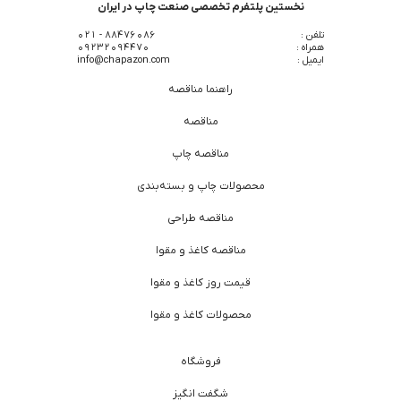
نخستین پلتفرم تخصصی صنعت چاپ در ایران
تلفن :
88476086 - 021
همراه :
09232094470
ایمیل :
info@chapazon.com
راهنما مناقصه
مناقصه
مناقصه چاپ
محصولات چاپ و بسته‌بندی
مناقصه طراحی
مناقصه کاغذ و مقوا
قیمت روز کاغذ و مقوا
محصولات کاغذ و مقوا
فروشگاه
شگفت انگیز