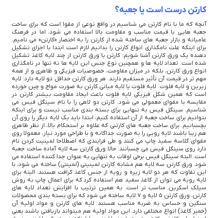
کارتن درست است یا جعبه؟
آنچه که ما با نام کارتن می شناسیم در واقع نوعی از مقوا است که برای ساخت
جعبه هایی با قیمت مناسب و مقاومت بالا استفاده می شود، اما در فرهنگ
عامیانه و بازار جعبه های ساخته شده از کارتن را به اختصار «کارتن» می نامیم.
برای اینکه علت نامگذاری انواع کارتن را بدانیم لازم است ابتدا با اجزای تشکیل
دهنده یک ورق کارتن آشنا شویم: کارتن یا ورق کارتن از چند لایه کاغذ تشکیل
شده است. تعداد لایه ها و همچنین نوع جنس این لایه ها نه تنها در نامگذاری
انواع ورق کارتن، بلکه در میزان مقاومت، خصوصیات فیزیکی و ظاهری و از همه
مهم تر در قیمت آن تأثیر مستقیم دارند. هر ورق کارتن حداقل دو لایه دارد: لایه
زیرین و لایه فلوت. لایه فلوت یا لایه میانی کارتن به صورت مواج و چین خورده
است که همین شکل فیزیکی لایه فلوت باعث ایجاد مقاومت بیشتر کارتن در
مقایسه با مقوای معمولی می شود. کارتن دو لاهی را با نام سینگل فیس می
شناسیم. سینگل فیس به تنهایی برای بسته بندی مناسب نیست و برای اینکه
بتوانیم برای ساخت جعبه از آن استفاده کنیم، ابتدا باید یک لایه دیگر را روی آن
بچسبانیم. برای ساخت جعبه های کارتنی که علاوه بر استحکام بالا، از نظر ظاهری
هم زیبا باشند لایه رویی را به صورت جداگانه و با طراحی مورد نیاز، معمولا روی
مقوای گلاسه سفید چاپ می کنند و طی فرایندی که اصطلاحا لمینیت کردن نام
دارد روی سینگل فیس می چسبانند. حالا ورق کارتن سه لایه آماده ساخت جعبه
است. البته سینگل فیس برخی اوقات به تنهایی به عنوان جدا کننده استفاده می
شود. ورق کارتن سه لایه هم مشابه کارتن لمینیتی (لمینتی) ساخته می شود، با
این تفاوت که هر دو لایه زیره و رویه از جنس کاغذ کرافت هستند. البته برای
لایه رویه می توان از کاغذ سفید هم استفاده کرد که برای اعمال چاپ به روش
سیلک اسکرین مناسب تر است. به همین ترتیب با افزایش تعداد لایه های
کارتن، ورق کارتن 5 لایه و 7 لایه ساخته می شود که برای بسته بندی محصولات
سنگین و حساس به ضربه مناسب هستند. لایه های کارتن و مواد اولیه آن
(خمیر کاغذ) انواع مختلفی دارد. این مواد اولیه هم میتواند بازیافتی باشند یعنی