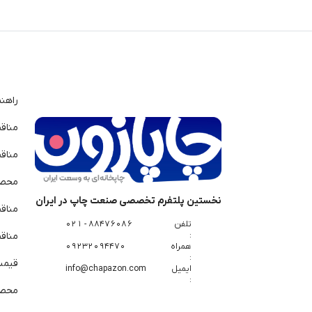
راهن
مناق
مناق
محصو
نخستین پلتفرم تخصصی صنعت چاپ در ایران
مناق
تلفن
88476086 - 021
:
مناقص
همراه
09232094470
:
قیمت 
ایمیل
info@chapazon.com
:
محصو