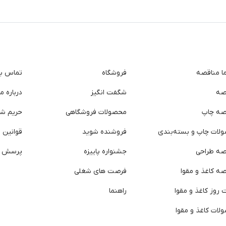
ما مناقصه
فروشگاه
تماس با 
صه
شگفت انگیز
درباره ما
صه چاپ
محصولات فروشگاهی
حریم ش
لات چاپ و بسته‌بندی
فروشنده شوید
قوانین و
صه طراحی
جشنواره پاییزه
پرسش ه
ه کاغذ و مقوا
فرصت های شغلی
روز کاغذ و مقوا
راهنما
لات کاغذ و مقوا