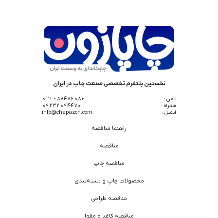
نخستین پلتفرم تخصصی صنعت چاپ در ایران
تلفن :
88476086 - 021
همراه :
09232094470
ایمیل :
info@chapazon.com
راهنما مناقصه
مناقصه
مناقصه چاپ
محصولات چاپ و بسته‌بندی
مناقصه طراحی
مناقصه کاغذ و مقوا