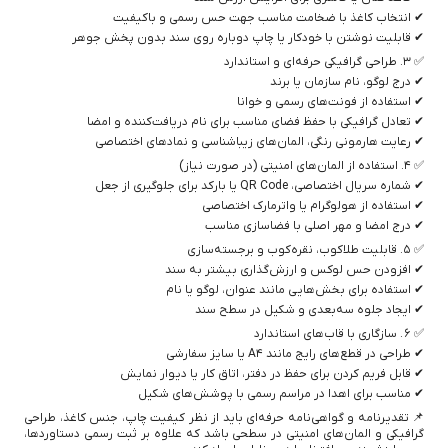
✔ انتخاب کاغذ با ضخامت مناسب جهت حس رسمی و باکیفیت
✔ قابلیت نوشتن با خودکار یا چاپ دوباره روی سند بدون پخش جوهر
✅ ۳. طراحی گرافیکی حرفه‌ای و استاندارد
✔ درج لوگو، نام سازمان یا برند
✔ استفاده از فونت‌های رسمی و خوانا
✔ تعادل گرافیکی با حفظ فضای مناسب برای نام دریافت‌کننده و امضا
✔ رعایت هارمونی رنگی، المان‌های زیباشناسی و نمادهای اختصاصی
✅ ۴. استفاده از المان‌های امنیتی (در صورت نیاز)
✔ شماره سریال اختصاصی، QR Code یا بارکد برای جلوگیری از جعل
✔ استفاده از هولوگرام یا واترمارک اختصاصی
✔ درج امضا و مهر اصلی با فضاسازی مناسب
✅ ۵. قابلیت طلاکوب، نقره‌کوب و برجسته‌سازی
✔ افزودن حس لوکس و ارزش‌گذاری بیشتر به سند
✔ استفاده برای بخش‌هایی مانند عنوان، لوگو یا نام
✔ ایجاد جلوه سه‌بعدی و شکیل در سطح سند
✅ ۶. سازگاری با قاب‌های استاندارد
✔ طراحی در قطع‌های رایج مانند A4 یا سایز سفارشی
✔ قابل فریم کردن برای حفظ در دفتر، اتاق کار یا دیوار نمایش
✔ مناسب برای اهدا در مراسم رسمی با پوشش‌های شکیل
📌 تقدیرنامه و گواهی‌نامه حرفه‌ای باید از نظر کیفیت چاپ، جنس کاغذ، طراحی
گرافیکی و المان‌های امنیتی در سطحی باشد که علاوه بر ثبت رسمی دستاوردها،