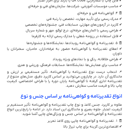
✔ قابل چاپ با شماره‌زنی، QR Code یا بارکد برای احراز اعتبار
✔ مناسب موسسات آموزشی، شرکت‌ها، سازمان‌های فنی و حرفه‌ای
🧾 ۴. گواهی‌نامه فنی و حرفه‌ای
✔ مدرک رسمی برای تأیید مهارت، تخصص یا رتبه فنی
✔ کاربرد در آزمون‌های مهارتی، مسابقات فنی، جشنواره‌های تخصصی
✔ طراحی رسمی با المان‌های حرفه‌ای، درج لوگو، مهر و شماره سریال
✔ قابل استفاده در رزومه شغلی یا مدارک رسمی ارائه به کارفرما
🧾 ۵. تقدیرنامه و گواهی‌نامه رویدادها، نمایشگاه‌ها و جشنواره‌ها
✔ اعطای تقدیرنامه یا گواهی‌نامه حضور به غرفه‌داران، حامیان، سخنرانان یا
داوران
✔ طراحی خلاقانه، رنگی و با نمادهای ویژه رویداد
✔ مناسب برای همایش‌ها، نمایشگاه‌ها، مسابقات فرهنگی، ورزشی و هنری
📌 انتخاب درست نوع تقدیرنامه یا گواهی‌نامه، تأثیر مستقیمی بر ارزش و
ماندگاری آن دارد. در چاپازون می‌توانید بر اساس کاربرد دقیق، مدل‌های متنوع از
تقدیرنامه اداری گرفته تا گواهی‌نامه پایان دوره را با طراحی اختصاصی، کیفیت
چاپ بالا و قیمت مناسب سفارش دهید.
انواع تقدیرنامه و گواهی‌نامه بر اساس جنس و نوع
علاوه بر کاربرد، جنس کاغذ و نوع چاپ تقدیرنامه و گواهی‌نامه تأثیر مستقیم بر
کیفیت، اعتبار، جلوه بصری و ماندگاری این اسناد دارد. در ادامه با رایج‌ترین انواع
تقدیرنامه و گواهی‌نامه بر اساس جنس و ویژگی‌های چاپی آشنا شوید:
🧾 ۱. تقدیرنامه و گواهی‌نامه چاپی روی کاغذ تحریر
✔ اقتصادی‌ترین گزینه برای چاپ تیراژ بالا