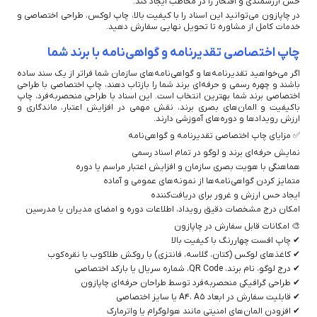
حس ارزشمندی و افتخار را در مخاطب ایجاد کند.
در چاپازون می‌توانید این اسناد را با کیفیت بالا، چاپ لوکس، طراحی اختصاصی و
خدمات کامل از مشاوره تا تحویل نهایی سفارش دهید.
چاپ اختصاصی تقدیرنامه و گواهی‌نامه با برند شما
اگر می‌خواهید تقدیرنامه‌ها و گواهی‌نامه‌های سازمان شما فراتر از یک سند ساده
باشند و چهره رسمی و حرفه‌ای برند شما را بازتاب دهند، چاپ اختصاصی با طراحی
اختصاصی برند شما بهترین انتخاب است. این اسناد با طراحی منحصربه‌فرد، چاپ
باکیفیت و المان‌های بصری برند، نقش مهمی در افزایش اعتبار، ماندگاری و
ارزش رویدادها و دوره‌های آموزشی دارند.
✅ مزایای چاپ اختصاصی تقدیرنامه و گواهی‌نامه
نمایش حرفه‌ای برند و لوگو در تمام اسناد رسمی
هماهنگی با هویت بصری سازمان و افزایش اعتبار مراسم یا دوره
متمایز کردن گواهی‌نامه‌ها از نمونه‌های عمومی و آماده
ایجاد حس ارزش و غرور برای دریافت‌کننده
امکان درج مشخصات دقیق رویداد، اطلاعات دوره و امضای مدیران یا مدرسین
🎨 امکانات قابل سفارش در چاپازون
✔ چاپ افست چهاررنگ با کیفیت بالا
✔ کاغذهای لوکس (کتان، گلاسه، فانتزی) با روکش طلاکوب یا نقره‌کوب
✔ درج لوگو، نام برند، QR Code، شماره سریال یا بارکد اختصاصی
✔ طراحی گرافیکی منحصربه‌فرد توسط طراحان حرفه‌ای چاپازون
✔ قابلیت سفارش در ابعاد A4، A5 یا سایز اختصاصی
✔ افزودن المان‌های امنیتی مانند هولوگرام یا واترمارک