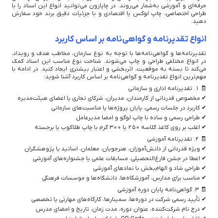
حرفه‌ای و آموزشی به‌شمار می‌روند. در چاپازون می‌توانید انواع این اسناد را با
طراحی اختصاصی، چاپ لوکس یا اقتصادی و با جزئیات دقیق برند خود سفارش
دهید.
انواع تقدیرنامه و گواهی‌نامه بر اساس کاربرد
تقدیرنامه‌ها و گواهی‌نامه‌ها با توجه به نوع سازمان، مخاطب هدف و رویداد،
در انواع مختلفی طراحی و چاپ می‌شوند. شناخت نوع مناسب این اسناد کمک
می‌کند تا بسته به موقعیت، اثربخشی و اعتبار بیشتری ایجاد کنید. در ادامه با
مهم‌ترین انواع تقدیرنامه و گواهی‌نامه بر اساس کاربرد آشنا شوید:
🧾 ۱. تقدیرنامه اداری و سازمانی
✔ مخصوص قدردانی از کارمندان، مدیران، شرکای تجاری یا اعضای هیئت‌مدیره
✔ کاربرد در جلسات رسمی، پایان پروژه‌ها یا مناسبت‌های سازمانی
✔ طراحی رسمی و ساده با چاپ لوگو و امضا مدیرعامل
✔ اغلب بر روی کاغذ گلاسه ۲۵۰ یا ۳۰۰ گرم با چاپ طلاکوب یا برجسته
🧾 ۲. تقدیرنامه آموزشی
✔ ویژه قدردانی از دانش‌آموزان، هنرجویان، معلمان، اساتید یا پژوهشگران
✔ اعطا در جشن فارغ‌التحصیلی، مسابقات علمی یا جشنواره‌های آموزشی
✔ طراحی شاد و الهام‌بخش با نمادهای آموزشی
✔ مناسب برای مدارس، آموزشگاه‌ها، دانشگاه‌ها و موسسات فرهنگی
🧾 ۳. گواهی‌نامه پایان دوره آموزشی
✔ تأیید رسمی شرکت در دوره‌ها، سمینارها، کارگاه‌های مهارتی یا تخصصی
✔ درج نام شرکت‌کننده، عنوان دوره، مدت زمان، تاریخ و امضای مدرس