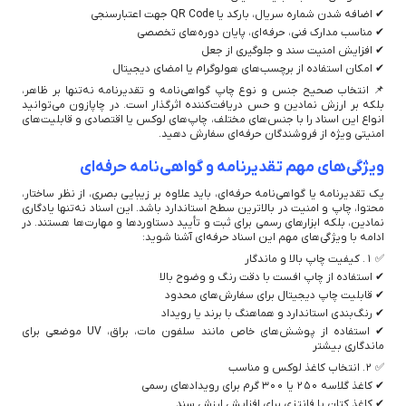
✔ اضافه شدن شماره سریال، بارکد یا QR Code جهت اعتبارسنجی
✔ مناسب مدارک فنی، حرفه‌ای، پایان دوره‌های تخصصی
✔ افزایش امنیت سند و جلوگیری از جعل
✔ امکان استفاده از برچسب‌های هولوگرام یا امضای دیجیتال
📌 انتخاب صحیح جنس و نوع چاپ گواهی‌نامه و تقدیرنامه نه‌تنها بر ظاهر،
بلکه بر ارزش نمادین و حس دریافت‌کننده اثرگذار است. در چاپازون می‌توانید
انواع این اسناد را با جنس‌های مختلف، چاپ‌های لوکس یا اقتصادی و قابلیت‌های
امنیتی ویژه از فروشندگان حرفه‌ای سفارش دهید.
ویژگی‌های مهم تقدیرنامه و گواهی‌نامه حرفه‌ای
یک تقدیرنامه یا گواهی‌نامه حرفه‌ای، باید علاوه بر زیبایی بصری، از نظر ساختار،
محتوا، چاپ و امنیت در بالاترین سطح استاندارد باشد. این اسناد نه‌تنها یادگاری
نمادین، بلکه ابزارهای رسمی برای ثبت و تأیید دستاوردها و مهارت‌ها هستند. در
ادامه با ویژگی‌های مهم این اسناد حرفه‌ای آشنا شوید:
✅ ۱. کیفیت چاپ بالا و ماندگار
✔ استفاده از چاپ افست با دقت رنگ و وضوح بالا
✔ قابلیت چاپ دیجیتال برای سفارش‌های محدود
✔ رنگ‌بندی استاندارد و هماهنگ با برند یا رویداد
✔ استفاده از پوشش‌های خاص مانند سلفون مات، براق، UV موضعی برای
ماندگاری بیشتر
✅ ۲. انتخاب کاغذ لوکس و مناسب
✔ کاغذ گلاسه ۲۵۰ یا ۳۰۰ گرم برای رویدادهای رسمی
✔ کاغذ کتان یا فانتزی برای افزایش ارزش سند