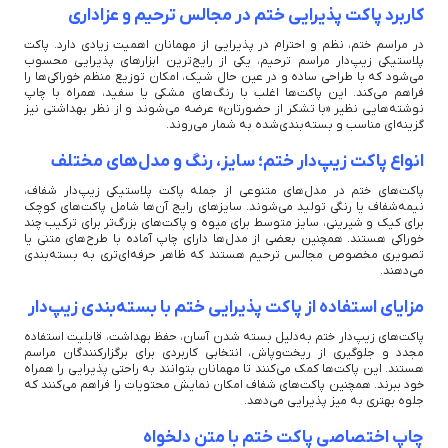
کاربرد پاکت پذیرایی ختم در مجالس ترحیم و عزاداری
در مراسم ختم، نظم و احترام در پذیرایی از مهمانان اهمیت زیادی دارد. پاکت
پلاستیکی زیپ‌دار مراسم ترحیم، یکی از رایج‌ترین ابزارهای پذیرایی محسوب
می‌شود که با طراحی ساده و در عین حال شیک، امکان توزیع منظم خوراکی‌ها را
فراهم می‌کند. این پاکت‌ها اغلب با رنگ‌های مشکی یا سفید، همراه با چاپ
نوشته‌هایی نظیر «با تشکر از حضورتان» عرضه می‌شوند و از نظر بهداشتی نیز
گزینه‌ای مناسب و بسته‌بندی‌شده به شمار می‌روند.
انواع پاکت زیپ‌دار ختم؛ سایز، رنگ و مدل‌های مختلف
پاکت‌های ختم در مدل‌های متنوعی از جمله پاکت پلاستیکی زیپ‌دار شفاف،
نیمه‌شفاف یا رنگی تولید می‌شوند. سایزهای رایج آن‌ها شامل پاکت‌های کوچک
برای کیک و شیرینی، سایز متوسط برای میوه و پاکت‌های بزرگ‌تر برای ترکیب چند
خوراکی هستند. همچنین بعضی از مدل‌ها دارای چاپ آماده با طرح‌های متنی یا
تصویری مخصوص مجالس ترحیم هستند که ظاهر حرفه‌ای‌تری به بسته‌بندی
می‌دهند.
مزایای استفاده از پاکت پذیرایی ختم با بسته‌بندی زیپ‌دار
پاکت‌های زیپ‌دار ختم به‌دلیل بسته شدن آسان، حفظ بهداشت، قابلیت استفاده
مجدد و جلوگیری از ریخت‌و‌پاش، انتخابی کاربردی برای برگزارکنندگان مراسم
هستند. این پاکت‌ها کمک می‌کنند تا مهمانان بتوانند به راحتی پذیرایی را همراه
خود ببرند. همچنین پاکت‌های شفاف امکان نمایش محتویات را فراهم می‌کنند که
جلوه بهتری به میز پذیرایی می‌دهد.
چاپ اختصاصی پاکت ختم با متن دلخواه