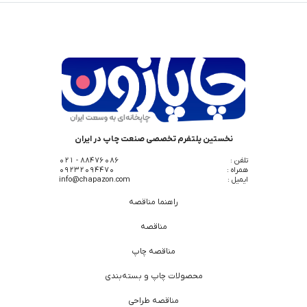
نخستین پلتفرم تخصصی صنعت چاپ در ایران
تلفن :
88476086 - 021
همراه :
09232094470
ایمیل :
info@chapazon.com
راهنما مناقصه
مناقصه
مناقصه چاپ
محصولات چاپ و بسته‌بندی
مناقصه طراحی