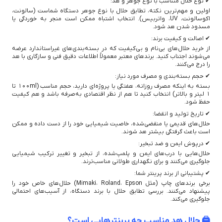
✔ نوع حلال متناسب با نوع جوهر و هد:
اولین و مهم‌ترین نکته، تطابق حلال با نوع جوهر دستگاه شماست (سالونت،
اکوسالونت، UV، واتربیس). انتخاب اشتباه ممکن است منجر به خوردگی یا
مسدود شدن هد شود.
✔ اصالت و کیفیت برند:
از خرید حلال‌های بی‌نام و بی‌کیفیت که در بسته‌بندی‌های غیراستاندارد عرضه
می‌شوند اجتناب کنید. برندهای معتبر معمولاً اطلاعات دقیق فنی و سازگاری با هد
را درج می‌کنند.
✔ حجم بسته‌بندی و مصرف مورد نیاز:
بسته به اینکه مصرف روزانه، هفتگی یا پروژه‌ای دارید، حجم مناسب (100ml تا
1 لیتر و بالاتر) انتخاب کنید تا هم از نظر اقتصادی به‌صرفه باشد و هم کیفیت
حفظ شود.
✔ تاریخ تولید و انقضا:
حلال‌های قدیمی یا منقضی‌شده، خاصیت شیمیایی خود را از دست داده و ممکن
است باعث گرفتگی بیشتر هد شوند.
✔ درپوش ایمن و ضد تبخیر:
حلال‌هایی با درب‌های ایمن و پلمپ‌شده، از تبخیر و تغییر ترکیب شیمیایی
جلوگیری می‌کنند و برای نگهداری طولانی مناسب‌ترند.
✔ پشتیبانی از برند پرینتر شما:
برخی برندهای چاپ (مثل Mimaki، Roland، Epson) حلال‌های خاص خود را
پیشنهاد می‌کنند. بررسی تطابق حلال با برند دستگاه، از آسیب‌های احتمالی
جلوگیری می‌کند.
🖨️ حلال هد مناسب چه پرینترهایی است؟