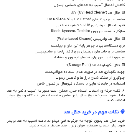
کاهش احتمال آسیب به هدهای حساس اپسون
🟨 حلال هد UV (UV Head Cleaner):
مناسب برای پرینترهای UV Flatbed و UV Roll-to-Roll
قدرت انحلال جوهرهای UV خشک‌شونده با نور
سازگار با هدهایی چون Ricoh، Kyocera، Toshiba
🟨 حلال هد واتربیس (Water-based Cleaner):
برای دستگاه‌هایی با جوهر پایه آبی، دای و پیگمنت
مناسب برای چاپ‌های دیجیتال روی کاغذ، پارچه و سابلیمیشن
غیرخورنده و ایمن برای هدهای اپسون و مشابه
🟨 حلال نگهدارنده هد (Storage Fluid):
جهت نگهداری هد در صورت عدم استفاده طولانی‌مدت
جلوگیری از خشک شدن نازل‌ها و کاهش رسوب
استفاده در چاپخانه‌هایی با دستگاه غیرفعال در فصول خاص
📌 نکته حرفه‌ای: انتخاب اشتباه حلال، ممکن است منجر به آسیب دائمی به هد
چاپگر شود. همیشه نوع حلال را بر اساس مشخصات فنی دستگاه و نوع جوهر
انتخاب کنید.
🧠 نکات مهم در خرید حلال هد
خرید حلال هد بدون توجه به جزئیات فنی می‌تواند باعث آسیب به هد پرینتر
شود. برای انتخابی مطمئن، موارد زیر را حتماً مدنظر داشته باشید: