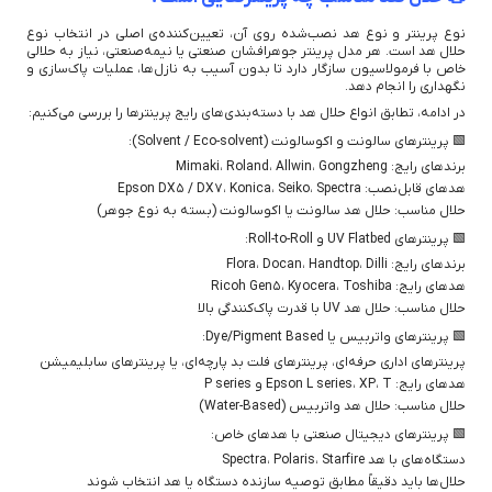
نوع پرینتر و نوع هد نصب‌شده روی آن، تعیین‌کننده‌ی اصلی در انتخاب نوع
حلال هد است. هر مدل پرینتر جوهرافشان صنعتی یا نیمه‌صنعتی، نیاز به حلالی
خاص با فرمولاسیون سازگار دارد تا بدون آسیب به نازل‌ها، عملیات پاک‌سازی و
نگهداری را انجام دهد.
در ادامه، تطابق انواع حلال هد با دسته‌بندی‌های رایج پرینترها را بررسی می‌کنیم:
🟩 پرینترهای سالونت و اکوسالونت (Solvent / Eco-solvent):
برندهای رایج: Mimaki، Roland، Allwin، Gongzheng
هدهای قابل‌نصب: Epson DX5 / DX7، Konica، Seiko، Spectra
حلال مناسب: حلال هد سالونت یا اکوسالونت (بسته به نوع جوهر)
🟩 پرینترهای UV Flatbed و Roll-to-Roll:
برندهای رایج: Flora، Docan، Handtop، Dilli
هدهای رایج: Ricoh Gen5، Kyocera، Toshiba
حلال مناسب: حلال هد UV با قدرت پاک‌کنندگی بالا
🟩 پرینترهای واتربیس یا Dye/Pigment Based:
پرینترهای اداری حرفه‌ای، پرینترهای فلت بد پارچه‌ای، یا پرینترهای سابلیمیشن
هدهای رایج: Epson L series، XP، T و P series
حلال مناسب: حلال هد واتربیس (Water-Based)
🟩 پرینترهای دیجیتال صنعتی با هدهای خاص:
دستگاه‌های با هد Spectra، Polaris، Starfire
حلال‌ها باید دقیقاً مطابق توصیه سازنده دستگاه یا هد انتخاب شوند