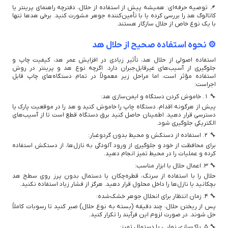
📌 توصیه حرفه‌ای: همیشه پیش از استفاده از حلال، دفترچه راهنمای پرینتر یا
کاتالوگ هد را بررسی کرده یا با تأمین‌کننده جوهر مشورت کنید. برخی هدها تنها
با یک نوع خاص از حلال سازگار هستند.
⚙️ نحوه استفاده صحیح از حلال هد
استفاده اصولی از حلال هد، تأثیر زیادی در افزایش عمر هد، کیفیت چاپ و
جلوگیری از آسیب‌های غیرقابل‌جبران دارد. اگرچه نوع هد و پرینتر در روش
استفاده مؤثر است، اما مراحل زیر معمولاً در تمام دستگاه‌های چاپ قابل
اجراست:
🔧 ۱. خاموش کردن دستگاه و ایمن‌سازی هد:
پیش از هرگونه اقدام، دستگاه چاپ را خاموش کنید و هد را در موقعیت پارک یا
دسترسی قرار دهید. اطمینان حاصل کنید برق دستگاه قطع است تا از آسیب‌های
الکتریکی جلوگیری شود.
🔧 ۲. استفاده از دستکش و محیط بدون گردوغبار:
برای محافظت از خود و جلوگیری از ورود آلودگی به نازل‌ها، از دستکش استفاده
کرده و عملیات را در محیط تمیز انجام دهید.
🔧 ۳. اعمال حلال با ابزار مناسب:
حلال را با استفاده از سرنگ، قطره‌چکان یا دستمال بدون پرز روی سطح هد
بچکانید یا نازل‌ها را داخل محلول قرار دهید. هرگز از فشار زیاد استفاده نکنید.
🔧 ۴. زمان انتظار برای انحلال جوهر خشک‌شده:
پس از ریختن حلال، چند دقیقه (بسته به نوع حلال) صبر کنید تا رسوبات کاملاً
حل شوند. در صورت لزوم این فرآیند را تکرار کنید.
🔧 ۵. پاک‌سازی نهایی با دستمال تمیز: