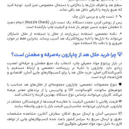
سطح هد و اطراف نازل‌ها را به‌آرامی با دستمال مخصوص تمیز کنید. توجه کنید
که هیچ پارچه یا الیافی داخل هد باقی نماند.
🔧 ۶. تست چاپ و بررسی نازل چک:
پس از روشن کردن مجدد دستگاه، یک تست نازل (Nozzle Check) انجام دهید
تا مطمئن شوید مسیر جوهر باز شده و کیفیت چاپ بازگشته است.
📌 نکته تخصصی: استفاده بیش‌ازحد از حلال یا استفاده از حلال ناسازگار،
می‌تواند به نازل‌ها یا لایه پیزوالکتریک هد آسیب برساند. بنابراین فقط در موارد
ضروری و با دقت بالا استفاده شود.
💡 چرا خرید حلال هد از چاپازون به‌صرفه و مطمئن است؟
در بازار پرتنوع مواد مصرفی چاپ، انتخاب یک منبع مطمئن و حرفه‌ای اهمیت
زیادی دارد. چاپازون با تکیه بر زیرساخت تخصصی و ارتباط مستقیم با
تأمین‌کنندگان اصلی، خرید حلال هد را برای کسب‌وکارهای چاپی آسان، اقتصادی و
قابل‌اعتماد کرده است.
🛡️ تنوع محصولات تخصصی: چاپازون مجموعه‌ای از حلال‌های هد متناسب با
جوهرهای سالونت، اکوسالونت، UV و واتربیس را از برندهای معتبر عرضه
می‌کند. کاربران می‌توانند براساس نوع دستگاه، بهترین گزینه را انتخاب کنند.
💸 قیمت رقابتی با تضمین کیفیت: با مقایسه قیمت‌ها از فروشندگان مختلف در
چاپازون، خریداران می‌توانند مناسب‌ترین قیمت بازار را بدون واسطه بیابند.
📦 دسترسی آسان و ارسال سریع: امکان سفارش آنلاین، مشاهده مشخصات
دقیق، و ارسال سریع به سراسر کشور باعث شده کسب‌وکارهای چاپی از توقف
کاری به دلیل نبود مواد مصرفی جلوگیری کنند.