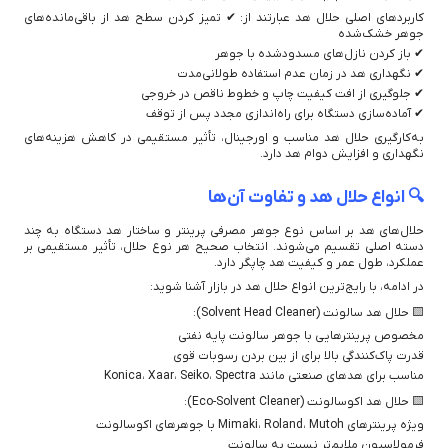
کاربردهای اصلی حلال هد عبارتند از: ✔ تمیز کردن سطح هد از باقی‌مانده‌های
جوهر خشک‌شده
✔ باز کردن نازل‌های مسدودشده با جوهر
✔ نگهداری هد در زمان عدم استفاده طولانی‌مدت
✔ جلوگیری از افت کیفیت چاپ و خطوط ناقص در خروجی
✔ آماده‌سازی دستگاه برای راه‌اندازی مجدد پس از توقف
به‌کارگیری حلال هد مناسب و اورجینال، تأثیر مستقیمی در کاهش هزینه‌های
نگهداری و افزایش دوام هد دارد.
🔍 انواع حلال هد و تفاوت آن‌ها
حلال‌های هد بر اساس نوع جوهر مصرفی پرینتر و ساختار هد دستگاه به چند
دسته اصلی تقسیم می‌شوند. انتخاب صحیح هر نوع حلال، تأثیر مستقیمی بر
عملکرد، طول عمر و کیفیت هد چاپگر دارد.
در ادامه، با رایج‌ترین انواع حلال هد در بازار آشنا شوید:
🟨 حلال هد سالونت (Solvent Head Cleaner):
مخصوص پرینترهایی با جوهر سالونت پایه نفتی
قدرت پاک‌کنندگی بالا برای از بین بردن رسوبات قوی
مناسب برای هدهای صنعتی مانند Konica، Xaar، Seiko، Spectra
🟨 حلال هد اکوسالونت (Eco-Solvent Cleaner):
ویژه پرینترهای Mimaki، Roland، Mutoh با جوهرهای اکوسالونت
فرمولاسیون ملایم‌تر نسبت به سالونت