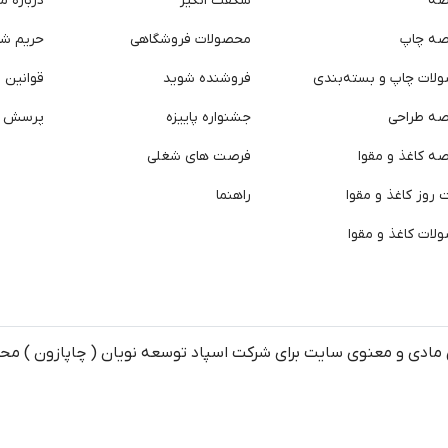
صه
شگفت انگیز
درباره ما
صه چاپ
محصولات فروشگاهی
حریم ش
لات چاپ و بسته‌بندی
فروشنده شوید
قوانین و
صه طراحی
جشنواره پاییزه
پرسش ه
ه کاغذ و مقوا
فرصت های شغلی
روز کاغذ و مقوا
راهنما
لات کاغذ و مقوا
مادی و معنوی سایت برای شرکت اسپاد توسعه نویان ( چاپازون ) م