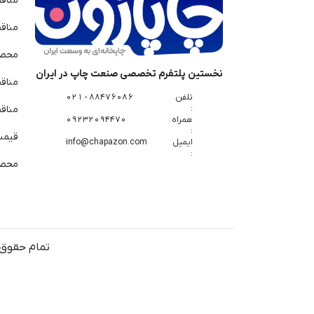
مناق
مناق
محصو
نخستین پلتفرم تخصصی صنعت چاپ در ایران
مناق
تلفن
88476086 - 021
:
مناقص
همراه
09232094470
:
قیمت 
ایمیل
info@chapazon.com
:
محصو
تمام حقوق 