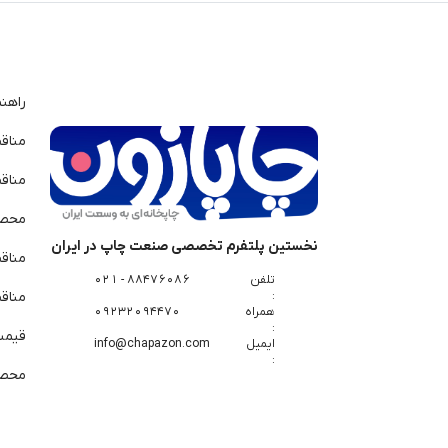
راهن
مناق
مناق
محصو
نخستین پلتفرم تخصصی صنعت چاپ در ایران
مناق
تلفن
88476086 - 021
:
مناقص
همراه
09232094470
:
قیمت 
ایمیل
info@chapazon.com
:
محصو