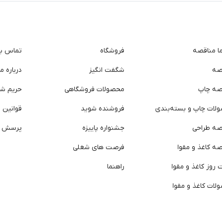
ما مناقصه
فروشگاه
تماس با 
صه
شگفت انگیز
درباره ما
صه چاپ
محصولات فروشگاهی
حریم ش
لات چاپ و بسته‌بندی
فروشنده شوید
قوانین و
صه طراحی
جشنواره پاییزه
پرسش ه
ه کاغذ و مقوا
فرصت های شغلی
روز کاغذ و مقوا
راهنما
لات کاغذ و مقوا