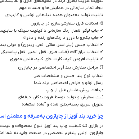
تقویت هویت بصری برند در محیط‌های اداری و نمایشگاهی
ایجاد تمایز سازمانی در همایش‌ها و جلسات مهم
قابلیت تولید به‌عنوان هدیه تبلیغاتی لوکس و کاربردی
🎨 امکانات قابل سفارشی‌سازی در چاپازون
✔ چاپ لوگو، شعار، رنگ سازمانی با کیفیت سیلک یا سابلی
✔ چاپ یک‌رو یا دورو با رنگ‌های زنده و بادوام
✔ انتخاب جنس (پلی‌استر، ساتن، نخی، ریبون) و عرض بند
✔ انتخاب یراق‌آلات (قلاب فلزی، قفل ایمنی، قفل پلاستیکی)
✔ قابلیت افزودن کیف کارت، جای کلید، فلش مموری
🛒 مراحل سفارش بند آویز اختصاصی در چاپازون
انتخاب نوع بند، جنس و مشخصات فنی
ارسال لوگو و طراحی اختصاصی برند شما
دریافت پیش‌نمایش قبل از چاپ
ثبت سفارش و تولید توسط فروشندگان حرفه‌ای
تحویل سریع، بسته‌بندی شده و آماده استفاده
چرا خرید بند آویز از چاپازون به‌صرفه و مطمئن ا
در بازاری که کیفیت چاپ بند آویز، تنوع محصولات و قیمت‌
چاپازون، اولین پلتفرم تخصصی در صنعت چاپ، به شما امکا