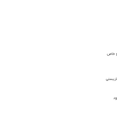
و خاص
‌زیستی
ود