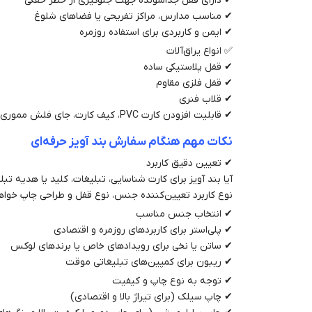
✔ دارای قفل جداشونده جهت جلوگیری از خطر خفگی
✔ مناسب مدارس، مراکز تفریحی یا فضاهای شلوغ
✔ ایمن و کاربردی برای استفاده روزمره
✅ انواع یراق‌آلات
✔ قفل پلاستیکی ساده
✔ قفل فلزی مقاوم
✔ قلاب فنری
✔ قابلیت افزودن کارت PVC، کیف کارت، جای فلش مموری، و کلید
نکات مهم هنگام سفارش بند آویز حرفه‌ای
✔ تعیین دقیق کاربرد
آیا بند آویز برای کارت شناسایی، تبلیغات، کلید یا هدیه تب
نوع کاربرد تعیین‌کننده جنس، نوع قفل و طراحی چاپ خواهد
✔ انتخاب جنس مناسب
✔ پلی‌استر برای کاربردهای روزمره و اقتصادی
✔ ساتن یا نخی برای رویدادهای خاص یا برندهای لوکس
✔ ریبون برای کمپین‌های تبلیغاتی موقت
✔ توجه به نوع چاپ و کیفیت
✔ چاپ سیلک (برای تیراژ بالا و اقتصادی)