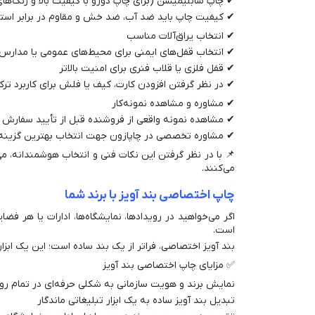
✔ چاپ سابلیمیشن (برای چاپ دورو با کیفیت بالا و رنگ‌ها
✔ کیفیت چاپ باید ضد آب، ضد خش و مقاوم در برابر استفا
✔ انتخاب یراق‌آلات مناسب
✔ انتخاب قفل‌های ایمنی برای محیط‌های عمومی یا مدارس
✔ قفل فلزی یا قلاب فنری برای امنیت بالاتر
✔ در نظر گرفتن افزودن کارت، کیف یا فلش برای کاربرد ترک
✔ مشاوره و مشاهده نمونه‌کار
✔ مشاهده نمونه واقعی از فروشنده قبل از تأیید سفارش
✔ مشاوره تخصصی در چاپازون جهت انتخاب بهترین گزینه م
📌 با در نظر گرفتن این نکات فنی و انتخاب هوشمندانه، می‌ت
می‌کنند.
چاپ اختصاصی بند آویز با برند شما
اگر می‌خواهید در رویدادها، نمایشگاه‌ها، ادارات یا هر فض
است.
بند آویز اختصاصی، فراتر از یک بند ساده است؛ این یک ابز
✅ مزایای چاپ اختصاصی بند آویز
نمایش برند و هویت سازمانی به شکلی حرفه‌ای در تمام روی
تبدیل بند آویز ساده به یک ابزار تبلیغاتی ماندگار