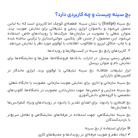
بج سینه چیست و چه کاربردی دارد؟
بج سینه (Badge) یا نشان سینه، قطعه‌ای کوچک اما کاربردی است که به لباس
متصل می‌شود و به‌عنوان ابزاری رسمی و تبلیغاتی برای نمایش هویت، برند،
عنوان شغلی یا عضویت در سازمان‌ها، شرکت‌ها یا رویدادهای خاص استفاده
می‌شود. این محصول، از جنس فلز، پلکسی، مولتی‌استایل یا ترکیبی ساخته شده
و با چاپ، حکاکی لیزری یا طلاکوب، اطلاعات یا لوگوی مورد نظر را نمایش می‌دهد.
📌 کاربردهای رایج بج سینه در کسب‌وکارها و رویدادها:
معرفی رسمی پرسنل: در ادارات، بانک‌ها، فروشگاه‌ها، هتل‌ها و نمایشگاه‌ها برای
نمایش نام و عنوان پرسنل
ابزار تبلیغات خلاقانه: بج سینه تبلیغاتی با لوگوی برند، ابزاری ماندگار در
کمپین‌های بازاریابی
بج سینه سازمانی و اداری: برای نمایش هویت سازمانی، عضویت یا جایگاه شغلی
بج سینه مدارس و انجمن‌ها: جهت نشان‌دادن عضویت در باشگاه‌ها، کلوپ‌های
تخصصی یا گروه‌های دانش‌آموزی
بج افتخاری یا یادبود: برای اهدای تقدیر یا یادبود در رویدادهای ویژه، کنفرانس‌ها
یا همایش‌ها
بج سینه نمایشگاهی: جهت استفاده در غرفه‌های نمایشگاهی و تعامل سریع‌تر
با بازدیدکنندگان
🎯 مزایای استفاده از بج سینه:
✔ ایجاد نظم و هویت حرفه‌ای در رویدادها و محیط‌های کاری