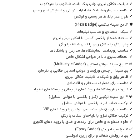
✔ قابلیت حکاکی لیزری، چاپ رنگ ثابت، طلاکوب یا نقره‌کوب
✔ مناسب سازمان‌ها، بانک‌ها، ادارات دولتی و همایش‌های رسمی
✔ طول عمر بالا، ظاهر رسمی و لوکس
🛡 ۲. بج سینه پلکسی (Plexi Badge)
✔ سبک، اقتصادی و مناسب تبلیغات
✔ ساخته شده از پلکسی گلاس با امکان برش لیزری
✔ چاپ رنگی یا حکاکی روی پلکسی شفاف یا رنگی
✔ مناسب رویدادها، نمایشگاه‌ها، مدارس و باشگاه‌ها
✔ انعطاف‌پذیری بالا در طراحی اشکال خاص
🎨 ۳. بج سینه مولتی استایل (Multi-style Badge)
✔ بج سینه از جنس ورق‌های مولتی استایل طلایی یا نقره‌ای
✔ ظاهر براق و شیک با قابلیت حکاکی لیزری
✔ مناسب برای مصارف تبلیغاتی و اقتصادی
✔ کاربرد در فروشگاه‌ها، رویدادهای تبلیغاتی یا بسته‌های هدیه
💎 ۴. بج سینه ترکیبی (فلز و پلکسی یا مولتی استایل)
✔ ترکیب جذاب فلز با پلکسی یا مولتی‌استایل
✔ مناسب برای بج‌های اختصاصی لوکس یا رویدادهای VIP
✔ ترکیب حکاکی فلزی با لایه‌های شفاف یا رنگی
✔ جلوه متفاوت و خاص برای برندهای خلاق یا رویدادهای لاکچری
✅ ۵. بج سینه رزینی (Epoxy Badge)
✔ بج با روکش شفاف و براق رزین اپوکسی