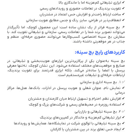
✔ ابزاری تبلیغاتی کم‌هزینه اما با ماندگاری بالا
✔ تقویت برندینگ در تعاملات حضوری و رویدادهای رسمی
✔ ساخت ارتباط راحت‌تر و افزایش حس اعتماد در مشتریان
✔ انعطاف‌پذیر در طراحی، سایز، رنگ و جنس مطابق هویت سازمانی
📌 بج سینه فراتر از یک نشان ساده است؛ این محصول کوچک، اما تأثیرگذار
می‌تواند تصویر برند شما را در تعاملات رسمی، سازمانی و تبلیغاتی تقویت کند. با
سفارش بج سینه اختصاصی، کسب‌وکارها می‌توانند حضوری حرفه‌ای، منظم و
جذاب در هر موقعیتی داشته باشند.
کاربردهای رایج بج سینه:
بج سینه به‌عنوان یکی از پرکاربردترین ابزارهای هویت‌بخشی و تبلیغاتی، در
صنایع و موقعیت‌های مختلف استفاده می‌شود. این نشان کوچک، نه‌تنها معرفی
پرسنل یا اعضا را ساده‌تر می‌کند، بلکه ابزاری قدرتمند برای تقویت برندینگ،
ارتباطات حرفه‌ای و تبلیغات غیرمستقیم است.
✅ ۱. بج سینه اداری و سازمانی
✔ نمایش نام، عنوان شغلی و هویت پرسنل در ادارات، بانک‌ها، هتل‌ها، مراکز
درمانی
✔ افزایش نظم، احترام و تسهیل ارتباط میان کارمندان و مشتریان
✔ استفاده روزمره در محیط‌های رسمی و شرکت‌های بزرگ و کوچک
✅ ۲. بج سینه تبلیغاتی و بازاریابی
✔ ابزار تبلیغاتی کم‌هزینه و ماندگار در کمپین‌های برندینگ
✔ بج سینه تبلیغاتی با لوگوی شرکت در نمایشگاه‌ها، همایش‌ها و رویدادها
✔ ایجاد حس تعلق برند در بین مشتریان یا کارکنان