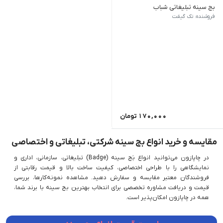
بج سینه تبلیغاتی شباب
جنس : برنج ابعاد: 2*2 / 2.5*2.5 /3*2 گیره سوزنی یا مگنتی به انتخاب شما
فروشنده: تک گیفت
170,000
تومان
مقایسه و خرید انواع بج سینه شرکتی، تبلیغاتی و اختصاصی
در چاپازون می‌توانید انواع بَج سینه (Badge) تبلیغاتی، سازمانی، اداری و
نمایشگاهی را با طراحی اختصاصی، کیفیت ساخت بالا و قیمت رقابتی از
فروشندگان معتبر مقایسه و سفارش دهید. مشاهده نمونه‌کارها، بررسی
قیمت و دریافت مشاوره تخصصی برای انتخاب بهترین بج سینه با برند شما،
همه در چاپازون امکان‌پذیر است.