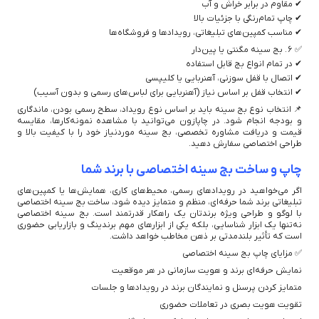
✔ مقاوم در برابر خراش و آب
✔ چاپ تمام‌رنگی با جزئیات بالا
✔ مناسب کمپین‌های تبلیغاتی، رویدادها و فروشگاه‌ها
✅ ۶. بج سینه مگنتی یا پین‌دار
✔ در تمام انواع بج قابل استفاده
✔ اتصال با قفل سوزنی، آهنربایی یا کلیپسی
✔ انتخاب قفل بر اساس نیاز (آهنربایی برای لباس‌های رسمی و بدون آسیب)
📌 انتخاب نوع بج سینه باید بر اساس نوع رویداد، سطح رسمی بودن، ماندگاری
و بودجه انجام شود. در چاپازون می‌توانید با مشاهده نمونه‌کارها، مقایسه
قیمت و دریافت مشاوره تخصصی، بج سینه موردنیاز خود را با کیفیت بالا و
طراحی اختصاصی سفارش دهید.
چاپ و ساخت بج سینه اختصاصی با برند شما
اگر می‌خواهید در رویدادهای رسمی، محیط‌های کاری، همایش‌ها یا کمپین‌های
تبلیغاتی برند شما حرفه‌ای، منظم و متمایز دیده شود، ساخت بج سینه اختصاصی
با لوگو و طراحی ویژه برندتان یک راهکار قدرتمند است. بج سینه اختصاصی
نه‌تنها یک ابزار شناسایی، بلکه یکی از ابزارهای مهم برندینگ و بازاریابی حضوری
است که تأثیر بلندمدتی بر ذهن مخاطب خواهد داشت.
✅ مزایای چاپ بج سینه اختصاصی
نمایش حرفه‌ای برند و هویت سازمانی در هر موقعیت
متمایز کردن پرسنل و نمایندگان برند در رویدادها و جلسات
تقویت هویت بصری در تعاملات حضوری