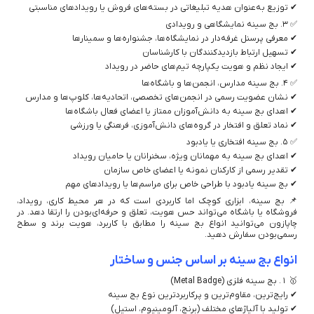
✔ توزیع به‌عنوان هدیه تبلیغاتی در بسته‌های فروش یا رویدادهای مناسبتی
✅ ۳. بج سینه نمایشگاهی و رویدادی
✔ معرفی پرسنل غرفه‌دار در نمایشگاه‌ها، جشنواره‌ها و سمینارها
✔ تسهیل ارتباط بازدیدکنندگان با کارشناسان
✔ ایجاد نظم و هویت یکپارچه تیم‌های حاضر در رویداد
✅ ۴. بج سینه مدارس، انجمن‌ها و باشگاه‌ها
✔ نشان عضویت رسمی در انجمن‌های تخصصی، اتحادیه‌ها، کلوپ‌ها و مدارس
✔ اهدای بج سینه به دانش‌آموزان ممتاز یا اعضای فعال باشگاه‌ها
✔ نماد تعلق و افتخار در گروه‌های دانش‌آموزی، فرهنگی یا ورزشی
✅ ۵. بج سینه افتخاری یا یادبود
✔ اهدای بج سینه به مهمانان ویژه، سخنرانان یا حامیان رویداد
✔ تقدیر رسمی از کارکنان نمونه یا اعضای خاص سازمان
✔ بج سینه یادبود با طراحی خاص برای مراسم‌ها یا رویدادهای مهم
📌 بج سینه، ابزاری کوچک اما کاربردی است که در هر محیط کاری، رویداد،
فروشگاه یا باشگاه می‌تواند حس هویت، تعلق و حرفه‌ای‌بودن را ارتقا دهد. در
چاپازون می‌توانید انواع بج سینه را مطابق با کاربرد، هویت برند و سطح
رسمی‌بودن سفارش دهید.
انواع بج سینه بر اساس جنس و ساختار
🥇 ۱. بج سینه فلزی (Metal Badge)
✔ رایج‌ترین، مقاوم‌ترین و پرکاربردترین نوع بج سینه
✔ تولید با آلیاژهای مختلف (برنج، آلومینیوم، استیل)