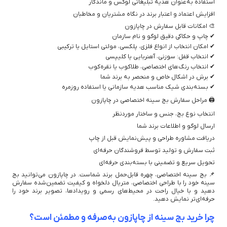
استفاده به‌عنوان هدیه تبلیغاتی لوکس و ماندگار
افزایش اعتماد و اعتبار برند در نگاه مشتریان و مخاطبان
🎨 امکانات قابل سفارش در چاپازون
✔ چاپ و حکاکی دقیق لوگو و نام سازمان
✔ امکان انتخاب از انواع فلزی، پلکسی، مولتی استایل یا ترکیبی
✔ انتخاب قفل: سوزنی، آهنربایی یا کلیپسی
✔ انتخاب رنگ‌های اختصاصی، طلاکوب یا نقره‌کوب
✔ برش در اشکال خاص و منحصر به برند شما
✔ بسته‌بندی شیک مناسب هدیه سازمانی یا استفاده روزمره
🖨️ مراحل سفارش بج سینه اختصاصی در چاپازون
انتخاب نوع بج، جنس و ساختار موردنظر
ارسال لوگو و اطلاعات برند شما
دریافت مشاوره طراحی و پیش‌نمایش قبل از چاپ
ثبت سفارش و تولید توسط فروشندگان حرفه‌ای
تحویل سریع و تضمینی با بسته‌بندی حرفه‌ای
📌 بج سینه اختصاصی، چهره قابل‌حمل برند شماست. در چاپازون می‌توانید بج
سینه خود را با طراحی اختصاصی، متریال دلخواه و کیفیت تضمین‌شده سفارش
دهید و با خیال راحت در محیط‌های رسمی و رویدادها، تصویر برند خود را
حرفه‌ای‌تر نمایش دهید.
چرا خرید بج سینه از چاپازون به‌صرفه و مطمئن است؟