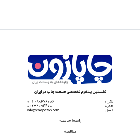
نخستین پلتفرم تخصصی صنعت چاپ در ایران
تلفن :
88476086 - 021
همراه :
09232094470
ایمیل :
info@chapazon.com
راهنما مناقصه
مناقصه