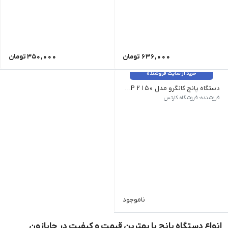
636,000
تومان
350,000
تومان
خرید از سایت فروشنده
دستگاه پانچ کانگرو مدل HDP 2150
مدل:HDP-2150| ظرفیت پانچ:150 برگ کاغذ| جنس بدنه:فلزی| تعداد سوراخ:2 سوراخ| فاصله سوراخ ها از هم:8 سانتی متر| قطر هر سوراخ:6 میلی متر| خط کش:دارد| جنس خط کش:فلزی| درپوش مخزن:دارد| نوع بسته بندی:مقوایی| کشور سازنده:هندوستان| ویژگی ها:دارای خط کش دو طرفه فلزی| نمره کیفی محصول : A+++
فروشنده: فروشگاه کارتس
ناموجود
انواع دستگاه پانچ با بهترین قیمت و کیفیت در چاپازون