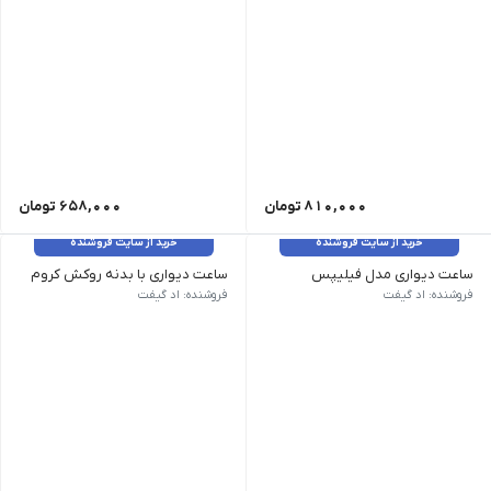
810,000
تومان
658,000
تومان
خرید از سایت فروشنده
خرید از سایت فروشنده
ساعت دیواری مدل فیلیپس
ساعت دیواری با بدنه روکش کروم
کد کالا ZSD-5130| قیمت 3,400,000 ریال| حداقل تیراژ 100| رنگ بندی ابعاد کالا 320x270 mm| ابعاد محل چاپ 225mm| نوع چاپ سیلک, دیجیتال
کد کالا ZSD-5166| قیمت 9,500,000 ریال| حداقل تیراژ 50| رنگ بندی ابعاد کالا 305x305x50 mm| ابعاد محل چاپ 28cm| نوع چاپ
فروشنده: اد گیفت
فروشنده: اد گیفت