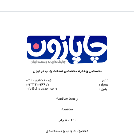
نخستین پلتفرم تخصصی صنعت چاپ در ایران
تلفن :
88476086 - 021
همراه :
09232094470
ایمیل :
info@chapazon.com
راهنما مناقصه
مناقصه
مناقصه چاپ
محصولات چاپ و بسته‌بندی