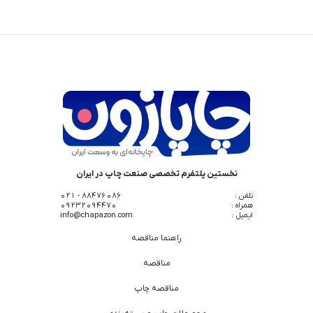
نخستین پلتفرم تخصصی صنعت چاپ در ایران
تلفن :
88476086 - 021
همراه :
09232094470
ایمیل :
info@chapazon.com
راهنما مناقصه
مناقصه
مناقصه چاپ