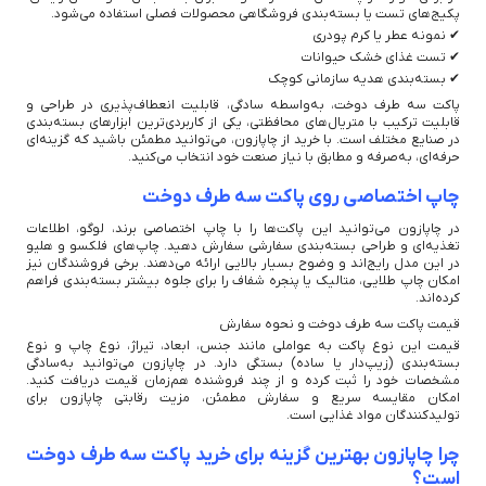
پکیج‌های تست یا بسته‌بندی فروشگاهی محصولات فصلی استفاده می‌شود.
✔ نمونه عطر یا کرم پودری
✔ تست غذای خشک حیوانات
✔ بسته‌بندی هدیه سازمانی کوچک
پاکت سه طرف دوخت، به‌واسطه سادگی، قابلیت انعطاف‌پذیری در طراحی و
قابلیت ترکیب با متریال‌های محافظتی، یکی از کاربردی‌ترین ابزارهای بسته‌بندی
در صنایع مختلف است. با خرید از چاپازون، می‌توانید مطمئن باشید که گزینه‌ای
حرفه‌ای، به‌صرفه و مطابق با نیاز صنعت خود انتخاب می‌کنید.
چاپ اختصاصی روی پاکت سه طرف دوخت
در چاپازون می‌توانید این پاکت‌ها را با چاپ اختصاصی برند، لوگو، اطلاعات
تغذیه‌ای و طراحی بسته‌بندی سفارشی سفارش دهید. چاپ‌های فلکسو و هلیو
در این مدل رایج‌اند و وضوح بسیار بالایی ارائه می‌دهند. برخی فروشندگان نیز
امکان چاپ طلایی، متالیک یا پنجره شفاف را برای جلوه بیشتر بسته‌بندی فراهم
کرده‌اند.
قیمت پاکت سه طرف دوخت و نحوه سفارش
قیمت این نوع پاکت به عواملی مانند جنس، ابعاد، تیراژ، نوع چاپ و نوع
بسته‌بندی (زیپ‌دار یا ساده) بستگی دارد. در چاپازون می‌توانید به‌سادگی
مشخصات خود را ثبت کرده و از چند فروشنده هم‌زمان قیمت دریافت کنید.
امکان مقایسه سریع و سفارش مطمئن، مزیت رقابتی چاپازون برای
تولیدکنندگان مواد غذایی است.
چرا چاپازون بهترین گزینه برای خرید پاکت سه طرف دوخت
است؟