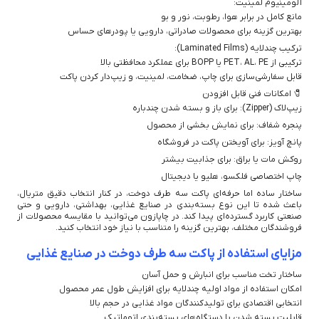
آلومینیوم لمینیت:
مانع کامل در برابر هوا، رطوبت، نور و بو
بهترین گزینه برای محصولات صادراتی، دارویی یا پودرهای حساس
ترکیب چندلایه (Laminated Films):
ترکیبی از PET، AL، PE یا BOPP برای عملکرد محافظتی بالا
قابل سفارشی‌سازی برای چاپ، ضخامت، لمینیت، و زیپ‌دار کردن پاکت
🧷 امکانات فنی قابل افزودن
زیپ‌لاک (Zipper): برای باز و بسته شدن چندباره
پنجره شفاف: برای نمایش بخشی از محصول
پانچ آویز: برای آویختن پاکت در فروشگاه
روکش مات یا براق: برای جذابیت بیشتر
چاپ اختصاصی فلکسو، هلیو یا دیجیتال
ساختار ساده اما حرفه‌ای پاکت سه طرف دوخت، در کنار انتخاب دقیق متریال،
باعث شده تا این نوع بسته‌بندی در صنایع غذایی، بهداشتی، دارویی و حتی
صنعتی کاربرد گسترده‌ای پیدا کند. در چاپازون می‌توانید با مقایسه محصولات از
فروشندگان مختلف، بهترین گزینه را متناسب با نیاز خود انتخاب کنید.
مزایای استفاده از پاکت سه طرف دوخت در صنایع غذایی
ساختار تخت مناسب برای انبارش و حمل آسان
امکان استفاده از مواد اولیه چندلایه برای افزایش طول عمر محصول
انتخابی اقتصادی برای تولیدکنندگان مواد غذایی در حجم بالا
قابلیت بسته شدن با دستگاه‌های بسته‌بندی اتوماتیک