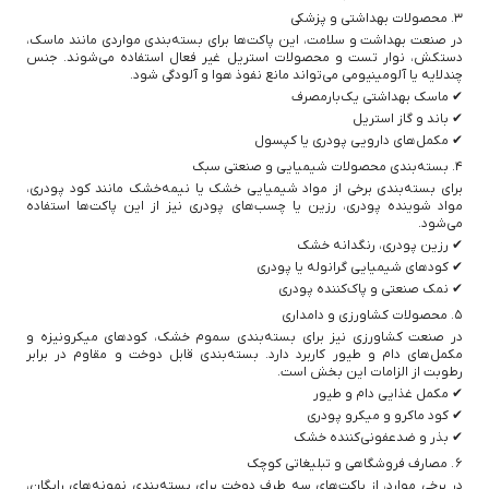
۳. محصولات بهداشتی و پزشکی
در صنعت بهداشت و سلامت، این پاکت‌ها برای بسته‌بندی مواردی مانند ماسک،
دستکش، نوار تست و محصولات استریل غیر فعال استفاده می‌شوند. جنس
چندلایه یا آلومینیومی می‌تواند مانع نفوذ هوا و آلودگی شود.
✔ ماسک بهداشتی یک‌بارمصرف
✔ باند و گاز استریل
✔ مکمل‌های دارویی پودری یا کپسول
۴. بسته‌بندی محصولات شیمیایی و صنعتی سبک
برای بسته‌بندی برخی از مواد شیمیایی خشک یا نیمه‌خشک مانند کود پودری،
مواد شوینده پودری، رزین یا چسب‌های پودری نیز از این پاکت‌ها استفاده
می‌شود.
✔ رزین پودری، رنگدانه خشک
✔ کودهای شیمیایی گرانوله یا پودری
✔ نمک صنعتی و پاک‌کننده پودری
۵. محصولات کشاورزی و دامداری
در صنعت کشاورزی نیز برای بسته‌بندی سموم خشک، کودهای میکرونیزه و
مکمل‌های دام‌ و طیور کاربرد دارد. بسته‌بندی قابل دوخت و مقاوم در برابر
رطوبت از الزامات این بخش است.
✔ مکمل غذایی دام و طیور
✔ کود ماکرو و میکرو پودری
✔ بذر و ضدعفونی‌کننده خشک
۶. مصارف فروشگاهی و تبلیغاتی کوچک
در برخی موارد، از پاکت‌های سه طرف دوخت برای بسته‌بندی نمونه‌های رایگان،