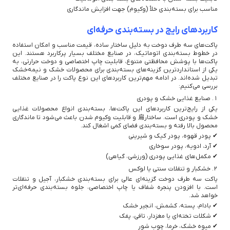
مناسب برای بسته‌بندی خلأ (وکیوم) جهت افزایش ماندگاری
کاربردهای رایج در بسته‌بندی حرفه‌ای
پاکت‌های سه طرف دوخت به دلیل ساختار ساده، قیمت مناسب و امکان استفاده
در خطوط بسته‌بندی اتوماتیک، در صنایع مختلف بسیار پرکاربرد هستند. این
پاکت‌ها با پوشش محافظتی متنوع، قابلیت چاپ اختصاصی و دوخت حرارتی، به
یکی از استانداردترین گزینه‌های بسته‌بندی برای محصولات خشک و نیمه‌خشک
تبدیل شده‌اند. در ادامه مهم‌ترین کاربردهای این نوع پاکت را در صنایع مختلف
بررسی می‌کنیم:
۱. صنایع غذایی خشک و پودری
یکی از رایج‌ترین کاربردهای این پاکت‌ها، بسته‌بندی انواع محصولات غذایی
خشک و پودری است. ساختار扁 و قابلیت وکیوم شدن باعث می‌شود تا ماندگاری
محصول بالا رفته و بسته‌بندی فضای کمی اشغال کند.
✔ پودر قهوه، پودر کیک و شیرینی
✔ آرد، ادویه، پودر سوخاری
✔ مکمل‌های غذایی پودری (ورزشی، گیاهی)
۲. خشکبار و تنقلات سنتی یا لوکس
پاکت سه طرف دوخت گزینه‌ای عالی برای بسته‌بندی خشکبار، آجیل و تنقلات
است. با افزودن پنجره شفاف یا چاپ اختصاصی، جلوه بسته‌بندی حرفه‌ای‌تر
خواهد شد.
✔ بادام، پسته، کشمش، انجیر خشک
✔ شکلات تخته‌ای یا مغزدار، تافی، پفک
✔ میوه خشک، خرما، چوب شور