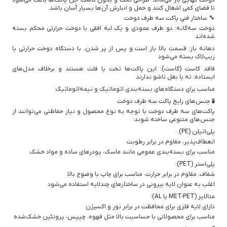
تا فضای کمی اشغال کنند و حمل و انبارش آن‌ها بسیار آسان باشد.
🔧 ساختار فنی پاکت سه طرف دوخت
دوخت سه‌گانه: دو طرف عمودی و یک لبه افقی با دوخت حرارتی محکم بسته
شده‌اند
دهانه باز: قسمت بالا باز است و پس از پر شدن، با دستگاه دوخت حرارتی یا
زیپ‌لاک بسته می‌شود
فاقد کاست (گاست): این پاکت‌ها تخت یا فلت هستند و برخلاف مدل‌های
ایستاده، ته یا بغل تاشو ندارند
مناسب برای دستگاه‌های بسته‌بندی اتوماتیک و نیمه‌اتوماتیک
🧪 جنس‌های رایج پاکت سه طرف دوخت
پاکت‌های سه طرف دوخت با توجه به نوع محصول و نیاز حفاظتی می‌توانند از
جنس‌های متنوعی ساخته شوند:
پلی‌اتیلن (PE):
انعطاف‌پذیر، مقاوم در برابر رطوبت
مناسب برای بسته‌بندی عمومی مانند ماسک، پودرهای ساده و مواد خشک
پلی‌استر (PET):
شفاف، مقاوم در برابر حرارت، مناسب برای چاپ با وضوح بالا
اغلب به عنوان لایه بیرونی در ساختارهای چندلایه استفاده می‌شود
متالایز (MET-PET یا AL):
دارای لایه فلزی برای محافظت در برابر نور و اکسیژن
مناسب برای محصولاتی با حساسیت بالا مثل قهوه، چیپس، پروتئین خشک‌شده