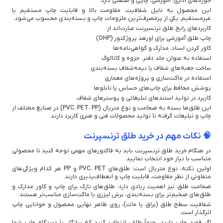
حوزه‌های اداری، آموزشی، چاپی و صنعتی دارد.
این محصول به دلیل شفافیت، مقاومت بالا و قابلیت چاپ مستقیم یا
غیرمستقیم، یکی از پرمصرف‌ترین ملزومات چاپ و بسته‌بندی محسوب می‌شود.
کاربردهای رایج طلق ترنسپرنت عبارت‌اند از:
چاپ طلق آموزشی برای اورهد پروژکتور (OHP)
کاور کردن اسناد، مدارک و گواهی‌نامه‌ها
استفاده به عنوان جلد دفتر، جزوه و کاتالوگ
ساخت جعبه‌های شفاف یا نیمه‌شفاف بسته‌بندی
استفاده در ماکت‌سازی و پروژه‌های معماری
پوشش محافظ برای چاپ‌های حساس یا تابلوها
کاربرد در تولید استندهای تبلیغاتی و پوسترهای شفاف
این طلق‌ها بسته به ضخامت و نوع متریال (PVC، PET، PP) در صنایع مختلف از
چاپ و تبلیغات گرفته تا تولید محصولات فنی و هنری کاربرد دارند.
🧠 نکات مهم در خرید طلق ترنسپرنت
در هنگام خرید طلق ترنسپرنت باید به فاکتورهای مهمی توجه کنید تا محصولی
متناسب با نیاز خود انتخاب نمایید.
اولین نکته، نوع متریال است؛ طلق‌های PVC، PET و PP هر کدام ویژگی‌های
متفاوتی از نظر مقاومت، قابلیت چاپ و انعطاف‌پذیری دارند.
ضخامت طلق نیز اهمیت زیادی دارد؛ طلق‌های نازک برای چاپ و کاور مدارک و
طلق‌های ضخیم‌تر برای بسته‌بندی، برش لیزری یا ماکت‌سازی مناسب‌تر هستند.
شفافیت سطح طلق (براق یا مات)، روی ظاهر نهایی محصول و خوانایی چاپ
اثرگذار است.
اگر قصد چاپ دارید، حتماً طلقی انتخاب کنید که سازگار با دستگاه چاپ شما