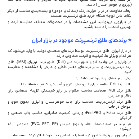
(لیزری یا جوهر افشان) باشد.
ابعاد، مقاومت در برابر حرارت، رنگ (شفاف یا دودی) و بسته‌بندی مناسب از دیگر
نکات قابل توجه هنگام خرید طلق ترنسپرنت هستند.
در چاپازون می‌توانید این مشخصات را در محصولات مختلف مقایسه کرده و
بهترین انتخاب را داشته باشید.
⭐ برندهای طلق ترنسپرنت موجود در بازار ایران
در بازار ایران، طلق ترنسپرنت توسط برندهای متعددی تولید یا وارد می‌شود که
هر کدام ویژگی‌ها، کیفیت و قیمت متفاوتی دارند.
در چاپازون می‌توانید انواع طلق برند دلی (Deli)، طلق برند ام‌بِی‌آی (MBI)، طلق
برند ترنس‌پرینت و سایر برندهای معتبر داخلی و خارجی را مشاهده و مقایسه
کنید.
برخی از برندهای پرکاربرد عبارت‌اند از:
طلق برند Deli: مناسب برای کاربردهای اداری و آموزشی، کیفیت شفاف بالا
طلق برند MBI: ضخامت مناسب، مقاوم در برابر خم‌شدگی، گزینه اقتصادی برای
دفاتر و مدارس
طلق برند ترنس‌پرینت: مناسب برای چاپ جوهرافشان و لیزری، بدون موج و
اعوجاج در چاپ
طلق برند Folex یا PrintPRO: وارداتی، کیفیت صادراتی، مناسب چاپ صنعتی و
گرافیکی
هر برند در ضخامت‌ها، ابعاد و نوع متریال (PVC، PET، PP) متنوعی ارائه
می‌شود.
در چاپازون می‌توانید این گزینه‌ها را بر اساس نیاز خود فیلتر کرده، مشخصات را