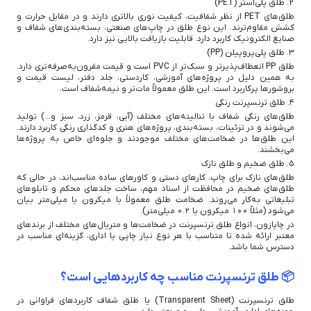
۲. طلق پلی‌استر (PET)
طلق‌های PET از نظر شفافیت، کیفیت نوری بالاتری دارند و در مقابل حرارت و
کشش مقاوم‌ترند. این نوع طلق در چاپ‌های صنعتی، بسته‌بندی‌های شفاف و
صنایع الکترونیک کاربرد دارد. قابلیت بازیافت بالایی نیز دارد.
۳. طلق پلی‌پروپیلن (PP)
طلق PP انعطاف‌پذیرتر و سبک‌تر از PVC است و قیمت مقرون‌به‌صرفه‌تری دارد.
به همین دلیل در پروژه‌های آموزشی، کاردستی، جلد دفتر، لیست قیمت و
بروشورها پرکاربرد است. این طلق معمولاً مات‌تر و نیمه‌شفاف است.
۴. طلق ترنسپرنت رنگی
طلق‌های رنگی شفاف با تنالیته‌های مختلف (آبی، قرمز، زرد، سبز و...) تولید
می‌شوند و در تزئینات، بسته‌بندی، پروژه‌های هنری و کدگذاری رنگی کاربرد دارند.
این طلق‌ها در ضخامت‌های مختلف موجودند و جلوه‌ای خاص به پروژه‌ها
می‌بخشند.
۵. طلق ضخیم و طلق نازک
طلق‌های نازک برای چاپ، کارهای دستی و کاورهای ساده مناسب‌اند، در حالی که
طلق‌های ضخیم در محافظت از اسناد مهم، ساخت جلدهای محکم و تابلوهای
تبلیغاتی به‌کار می‌روند. ضخامت طلق معمولاً با میکرون یا میلی‌متر بیان
می‌شود (مثلاً 100 میکرون یا 0.2 میلی‌متر).
در چاپازون، انواع طلق ترنسپرنت در ضخامت‌ها و متریال‌های مختلف از برندهای
معتبر ارائه شده تا متناسب با هر نوع نیاز چاپی یا اداری، گزینه‌ای مناسب در
دسترس شما باشد.
📦 طلق ترنسپرنت مناسب چه کاربردهایی است؟
طلق ترنسپرنت (Transparent Sheet) یا طلق شفاف کاربردهای فراوانی در