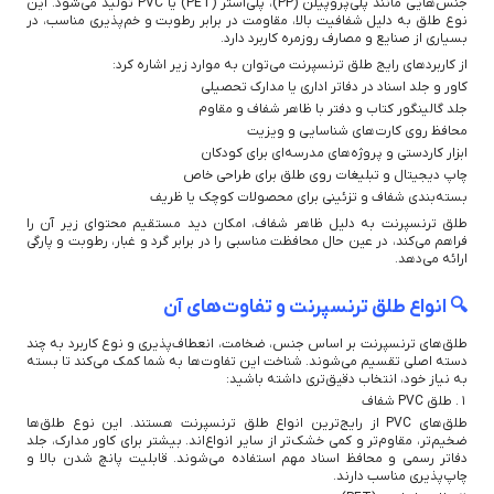
جنس‌هایی مانند پلی‌پروپیلن (PP)، پلی‌استر (PET) یا PVC تولید می‌شود. این
نوع طلق به دلیل شفافیت بالا، مقاومت در برابر رطوبت و خم‌پذیری مناسب، در
بسیاری از صنایع و مصارف روزمره کاربرد دارد.
از کاربردهای رایج طلق ترنسپرنت می‌توان به موارد زیر اشاره کرد:
کاور و جلد اسناد در دفاتر اداری یا مدارک تحصیلی
جلد گالینگور کتاب و دفتر با ظاهر شفاف و مقاوم
محافظ روی کارت‌های شناسایی و ویزیت
ابزار کاردستی و پروژه‌های مدرسه‌ای برای کودکان
چاپ دیجیتال و تبلیغات روی طلق برای طراحی خاص
بسته‌بندی شفاف و تزئینی برای محصولات کوچک یا ظریف
طلق ترنسپرنت به دلیل ظاهر شفاف، امکان دید مستقیم محتوای زیر آن را
فراهم می‌کند، در عین حال محافظت مناسبی را در برابر گرد و غبار، رطوبت و پارگی
ارائه می‌دهد.
🔍 انواع طلق ترنسپرنت و تفاوت‌های آن
طلق‌های ترنسپرنت بر اساس جنس، ضخامت، انعطاف‌پذیری و نوع کاربرد به چند
دسته اصلی تقسیم می‌شوند. شناخت این تفاوت‌ها به شما کمک می‌کند تا بسته
به نیاز خود، انتخاب دقیق‌تری داشته باشید:
۱. طلق PVC شفاف
طلق‌های PVC از رایج‌ترین انواع طلق ترنسپرنت هستند. این نوع طلق‌ها
ضخیم‌تر، مقاوم‌تر و کمی خشک‌تر از سایر انواع‌اند. بیشتر برای کاور مدارک، جلد
دفاتر رسمی و محافظ اسناد مهم استفاده می‌شوند. قابلیت پانچ شدن بالا و
چاپ‌پذیری مناسب دارند.