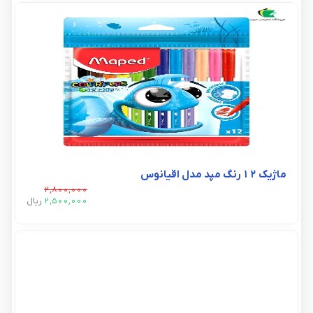
ماژیک 12 رنگ مپد مدل اقیانوس
2,800,000
2,500,000
ريال