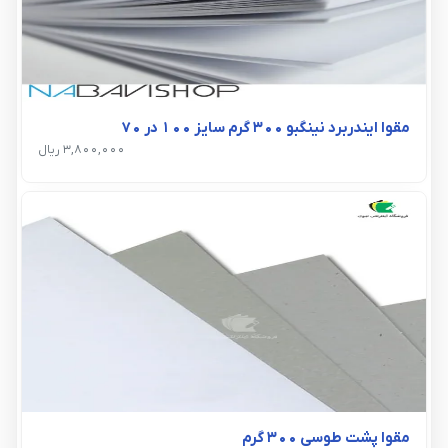
مقوا ایندربرد نینگبو 300 گرم سایز 100 در 70
3,800,000 ریال
مقوا پشت طوسی 300 گرم