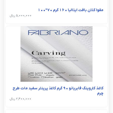
مقوا کتان بافت ایتالیا 160 گرم 70*100
5,000,000 ریال
کاغذ کاروینگ فابریانو 90 گرم کاغذ پرینتر سفید مات طرح
چرم
2,400,000 ریال