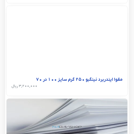
مقوا ایندربرد نینگبو 250 گرم سایز 100 در 70
3,200,000 ریال