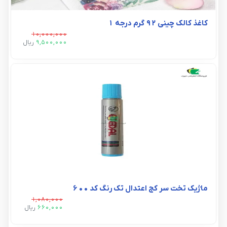
کاغذ کالک چینی 92 گرم درجه 1
10,000,000
9,500,000
ريال
ماژیک تخت سر کج اعتدال تک رنگ کد 600
1,080,000
660,000
ريال