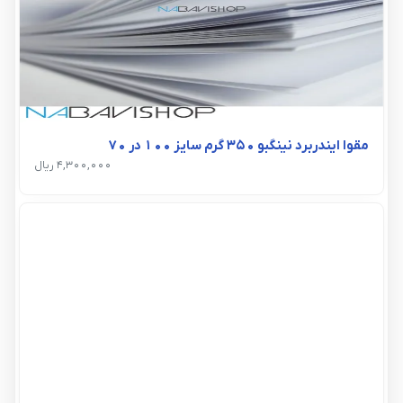
مقوا ایندربرد نینگبو 350 گرم سایز 100 در 70
4,300,000 ریال