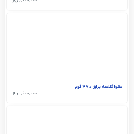
6,600,000 ریال
مقوا گلاسه براق 470 گرم
1,600,000 ریال