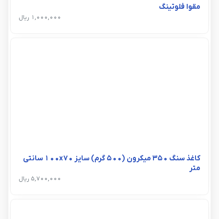
مقوا فلوتینگ
1,000,000 ریال
کاغذ سنگ 350 میکرون (500 گرم) سایز 100x70 سانتی
متر
5,700,000 ریال