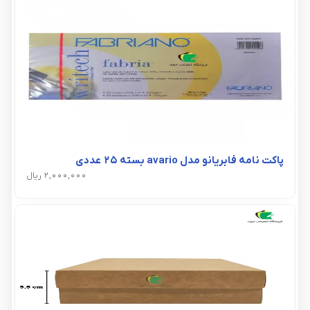
پاکت نامه فابریانو مدل avario بسته 25 عددی
2,000,000 ریال