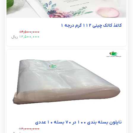
کاغذ کالک چینی 112 گرم درجه 1
14,500,000
12,500,000
ريال
نایلون بسته بندی 100 در 70 بسته 10 عددی
12,000,000