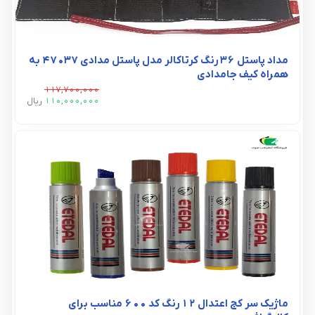
مداد پاستل 36 رنگ کرتاکالر مدل پاستل مدادی 47037 به
همراه کیف جامدادی
117,700,000
110,000,000
ريال
ماژیک سر کج اعتدال 12 رنگ کد 600 مناسب برای