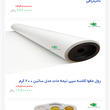
کالیگرافی
14,400,000
9,360,000
ريال
رول مقوا گلاسه سپی نیمه مات مدل ساتین 200 گرم
19,500,000
16,500,000
ريال