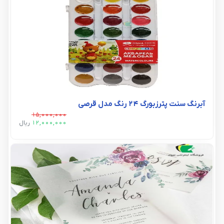
آبرنگ سنت پترزبورگ 24 رنگ مدل قرصی
15,000,000
12,000,000
ريال