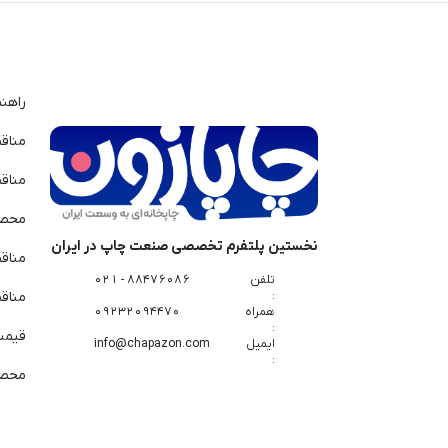
راهن
مناق
مناق
محصو
نخستین پلتفرم تخصصی صنعت چاپ در ایران
مناق
تلفن
88476086 - 021
:
مناقص
همراه
09232094470
:
قیمت 
ایمیل
info@chapazon.com
:
محصو