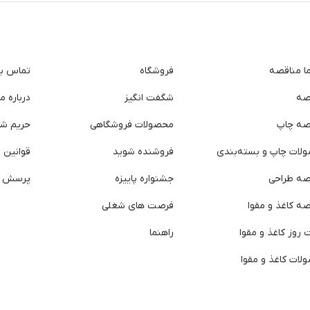
ما مناقصه
فروشگاه
تماس با 
صه
شگفت انگیز
درباره ما
صه چاپ
محصولات فروشگاهی
حریم ش
لات چاپ و بسته‌بندی
فروشنده شوید
قوانین و
صه طراحی
جشنواره پاییزه
پرسش ه
ه کاغذ و مقوا
فرصت های شغلی
روز کاغذ و مقوا
راهنما
لات کاغذ و مقوا