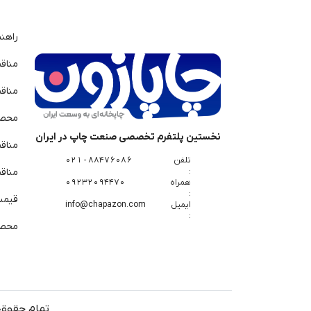
راهن
مناق
مناق
محصو
نخستین پلتفرم تخصصی صنعت چاپ در ایران
مناق
تلفن
88476086 - 021
:
مناقص
همراه
09232094470
:
قیمت 
ایمیل
info@chapazon.com
:
محصو
تمام حقوق 