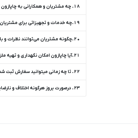
18. چه مشتریان و همکارانی به چاپازون نیاز دارند؟
19.چه خدمات و تجهیزاتی برای مشتریان شرکتی در پنل سازمانی تدارک دیده شده است؟
20.چگونه مشتریان می‌توانند نظرات و بازخوردهای خود را در مورد خدمات چاپ در چاپازون ارائه دهند؟
21.آیا چاپازون امکان نگهداری و تهیه ملزومات قابل استفاده مجدد مثل زینک و قالب را دارد؟
22. تا چه زمانی میتوانید سفارش ثبت شده را لغو کنید؟
23. درصورت بروز هرگونه اختلاف و نارضایتی از خدمت انجام شده، چه اقداماتی از سمت چاپازون صورت میگیرد؟