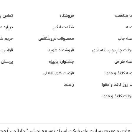
ما مناقصه
فروشگاه
تماس با 
صه
شگفت انگیز
درباره ما
صه چاپ
محصولات فروشگاهی
حریم ش
لات چاپ و بسته‌بندی
فروشنده شوید
قوانین و
صه طراحی
جشنواره پاییزه
پرسش ه
ه کاغذ و مقوا
فرصت های شغلی
روز کاغذ و مقوا
راهنما
لات کاغذ و مقوا
مادی و معنوی سایت برای شرکت اسپاد توسعه نویان ( چاپازون ) م