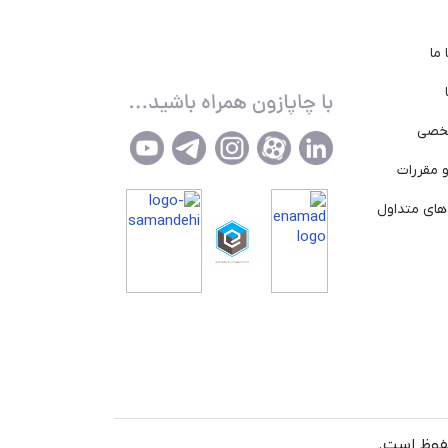
ما
خصی
 مقررات
ای متداول
حفوظ است.