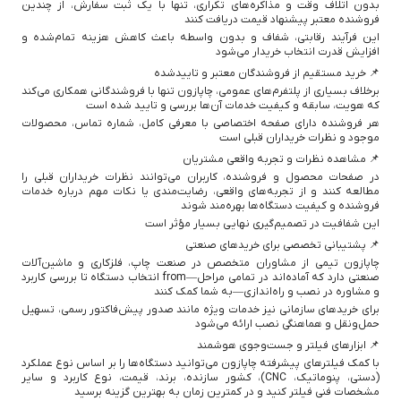
بدون اتلاف وقت و مذاکره‌های تکراری، تنها با یک ثبت سفارش، از چندین
فروشنده معتبر پیشنهاد قیمت دریافت کنند
این فرآیند رقابتی، شفاف و بدون واسطه باعث کاهش هزینه تمام‌شده و
افزایش قدرت انتخاب خریدار می‌شود
📌 خرید مستقیم از فروشندگان معتبر و تایید‌شده
برخلاف بسیاری از پلتفرم‌های عمومی، چاپازون تنها با فروشندگانی همکاری می‌کند
که هویت، سابقه و کیفیت خدمات آن‌ها بررسی و تایید شده است
هر فروشنده دارای صفحه اختصاصی با معرفی کامل، شماره تماس، محصولات
موجود و نظرات خریداران قبلی است
📌 مشاهده نظرات و تجربه واقعی مشتریان
در صفحات محصول و فروشنده، کاربران می‌توانند نظرات خریداران قبلی را
مطالعه کنند و از تجربه‌های واقعی، رضایت‌مندی یا نکات مهم درباره خدمات
فروشنده و کیفیت دستگاه‌ها بهره‌مند شوند
این شفافیت در تصمیم‌گیری نهایی بسیار مؤثر است
📌 پشتیبانی تخصصی برای خریدهای صنعتی
چاپازون تیمی از مشاوران متخصص در صنعت چاپ، فلزکاری و ماشین‌آلات
صنعتی دارد که آماده‌اند در تمامی مراحل—from انتخاب دستگاه تا بررسی کاربرد
و مشاوره در نصب و راه‌اندازی—به شما کمک کنند
برای خریدهای سازمانی نیز خدمات ویژه مانند صدور پیش‌فاکتور رسمی، تسهیل
حمل‌ونقل و هماهنگی نصب ارائه می‌شود
📌 ابزارهای فیلتر و جست‌وجوی هوشمند
با کمک فیلترهای پیشرفته چاپازون می‌توانید دستگاه‌ها را بر اساس نوع عملکرد
(دستی، پنوماتیک، CNC)، کشور سازنده، برند، قیمت، نوع کاربرد و سایر
مشخصات فنی فیلتر کنید و در کمترین زمان به بهترین گزینه برسید