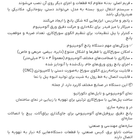
• فریم اصلی: بدنه مقاوم که قطعات و اجزای دیگر روی آن نصب می‌شوند
• سیستم انتقال نیرو: بسته به مدل، می‌تواند دستی، پنوماتیکی، مکانیکی یا
هیدرولیکی باشد
• پانچر و ماتریس: ابزارهایی که شکل پانچ را ایجاد می‌کنند
• میزکار یا میز فیدر: برای نگه‌داری و حرکت دقیق ورق آلومینیوم
• کنترلر یا پنل تنظیمات: برای تنظیم الگوی سوراخ‌کاری، تعداد ضربه و موقعیت
پانچ
✅ ویژگی‌های مهم دستگاه پانچ آلومینیوم:
• امکان سوراخ‌کاری با قطرها و اشکال متنوع (دایره، بیضی، مربعی و خاص)
• سازگاری با ضخامت‌های مختلف آلومینیوم (معمولاً ۰.۴ تا ۳ میلی‌متر)
• اجرای پانچ روی ورق‌های خام، رنگ‌شده یا آنودایز شده
• قابلیت برنامه‌ریزی الگوی سوراخ به‌صورت دستی یا کامپیوتری (CNC)
• قابلیت اتصال به خط رول به شیت برای تولید انبوه پنل یا نما
📦 این دستگاه در صنایع مختلف کاربرد دارد، از جمله:
نمای آلومینیومی و تایل‌های دکوراتیو:
ساخت پنل‌هایی با سوراخ‌کاری تزئینی برای تهویه یا زیبایی در نمای ساختمان
در و پنجره سازی:
پانچ دقیق پروفیل‌های آلومینیومی برای جای‌گذاری یراق‌آلات، پیچ یا اتصالات
سازه‌ای
سازه‌های مهندسی و صنعتی:
ساخت تابلو برق، کیس صنعتی، یا قطعات دستگاه‌هایی که نیاز به تهویه یا
اتصال دارند