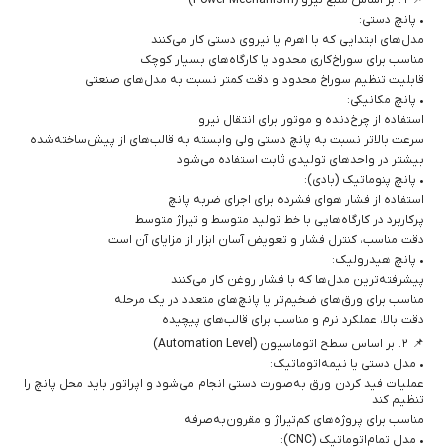
• پانچ دستی:
مدل‌های ابتدایی که با اهرم یا نیروی دستی کار می‌کنند
مناسب برای سوراخ‌کاری محدود یا کارگاه‌های بسیار کوچک
قابلیت تنظیم سوراخ محدود و دقت کمتر نسبت به مدل‌های صنعتی
• پانچ مکانیکی:
استفاده از چرخ‌دنده و موتور برای انتقال نیرو
سرعت بالاتر نسبت به پانچ دستی ولی وابسته به قالب‌های از پیش‌ساخته‌شده
بیشتر در واحدهای تولیدی ثابت استفاده می‌شود
• پانچ پنوماتیک (بادی):
استفاده از فشار هوای فشرده برای اجرای ضربه پانچ
پرکاربرد در کارگاه‌هایی با خط تولید متوسط و تیراژ متوسط
دقت مناسب، کنترل فشار و تعویض آسان ابزار از مزایای آن است
• پانچ هیدرولیک:
پیشرفته‌ترین مدل‌ها که با فشار روغن کار می‌کنند
مناسب برای ورق‌های ضخیم‌تر یا پانچ‌های متعدد در یک مرحله
دقت بالا، عملکرد نرم و مناسب برای قالب‌های پیچیده
📌 ۲. بر اساس سطح اتوماسیون (Automation Level)
• مدل دستی یا نیمه‌اتوماتیک:
عملیات فید کردن ورق به‌صورت دستی انجام می‌شود و اپراتور باید محل پانچ را
تنظیم کند
مناسب برای پروژه‌های کم‌تیراژ و مقرون‌به‌صرفه
• مدل تمام‌اتوماتیک (CNC):