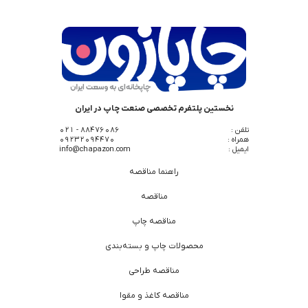
نخستین پلتفرم تخصصی صنعت چاپ در ایران
تلفن :
88476086 - 021
همراه :
09232094470
ایمیل :
info@chapazon.com
راهنما مناقصه
مناقصه
مناقصه چاپ
محصولات چاپ و بسته‌بندی
مناقصه طراحی
مناقصه کاغذ و مقوا