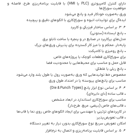
دارای کنترل کامپیوتری (PLC یا HMI) با قابلیت برنامه‌ریزی طرح، فاصله و
موقعیت سوراخ‌ها
ورق به‌صورت خودکار فید و پانچ می‌شود
ایده‌آل برای تولیدات انبوه و سوراخ‌کاری با الگوهای دقیق و پیچیده
📌 ۳. بر اساس ساختار فیزیکی و کاربرد
• پانچ ایستاده (ستونی):
مدل‌های پرکاربرد در صنایع در و پنجره یا ساخت تابلو برق
پایه‌دار، محکم و با میز کار گسترده برای پذیرش ورق‌های بزرگ
• پانچ رومیزی یا کامپکت:
برای سوراخ‌کاری قطعات کوچک یا پروژه‌های خاص
قابل حمل و مناسب برای محیط‌هایی با محدودیت فضا
• پانچ ریلی یا غلطکی:
مخصوص خط تولیدهایی که ورق به‌صورت رول یا طول بلند وارد می‌شود
مناسب برای پانچ‌های پیوسته یا در امتداد طول ورق
📌 ۴. بر اساس نوع ابزار پانچ (Die & Punch Types)
• قالب ساده (دای دایره‌ای):
مناسب برای سوراخ‌کاری استاندارد در ابعاد مشخص
• قالب‌های خاص (بیضی، مربع، طرح‌دار):
در کاربردهای تزئینی یا مهندسی برای ایجاد الگوهای خاص روی نما یا قاب‌ها
• قالب تعویض‌پذیر:
امکان تعویض سریع نوع سوراخ‌کاری بدون نیاز به تغییر دستگاه
📌 ۵. بر اساس قابلیت برنامه‌ریزی و اتصال به نرم‌افزار