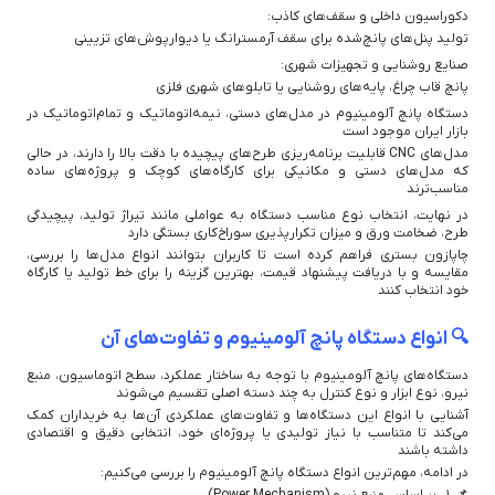
دکوراسیون داخلی و سقف‌های کاذب:
تولید پنل‌های پانچ‌شده برای سقف آرمسترانگ یا دیوارپوش‌های تزیینی
صنایع روشنایی و تجهیزات شهری:
پانچ قاب چراغ، پایه‌های روشنایی یا تابلوهای شهری فلزی
دستگاه پانچ آلومینیوم در مدل‌های دستی، نیمه‌اتوماتیک و تمام‌اتوماتیک در
بازار ایران موجود است
مدل‌های CNC قابلیت برنامه‌ریزی طرح‌های پیچیده با دقت بالا را دارند، در حالی
که مدل‌های دستی و مکانیکی برای کارگاه‌های کوچک و پروژه‌های ساده
مناسب‌ترند
در نهایت، انتخاب نوع مناسب دستگاه به عواملی مانند تیراژ تولید، پیچیدگی
طرح، ضخامت ورق و میزان تکرارپذیری سوراخ‌کاری بستگی دارد
چاپازون بستری فراهم کرده است تا کاربران بتوانند انواع مدل‌ها را بررسی،
مقایسه و با دریافت پیشنهاد قیمت، بهترین گزینه را برای خط تولید یا کارگاه
خود انتخاب کنند
🔍 انواع دستگاه پانچ آلومینیوم و تفاوت‌های آن
دستگاه‌های پانچ آلومینیوم با توجه به ساختار عملکرد، سطح اتوماسیون، منبع
نیرو، نوع ابزار و نوع کنترل به چند دسته اصلی تقسیم می‌شوند
آشنایی با انواع این دستگاه‌ها و تفاوت‌های عملکردی آن‌ها به خریداران کمک
می‌کند تا متناسب با نیاز تولیدی یا پروژه‌ای خود، انتخابی دقیق و اقتصادی
داشته باشند
در ادامه، مهم‌ترین انواع دستگاه پانچ آلومینیوم را بررسی می‌کنیم:
📌 ۱. بر اساس منبع نیرو (Power Mechanism)