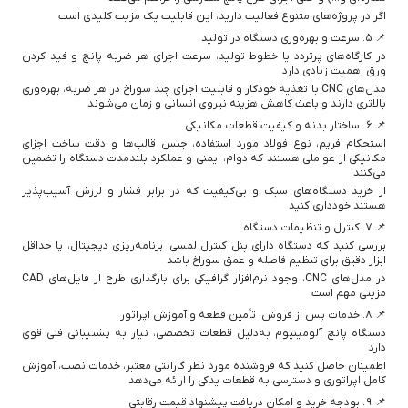
اگر در پروژه‌های متنوع فعالیت دارید، این قابلیت یک مزیت کلیدی است
📌 ۵. سرعت و بهره‌وری دستگاه در تولید
در کارگاه‌های پرتردد یا خطوط تولید، سرعت اجرای هر ضربه پانچ و فید کردن
ورق اهمیت زیادی دارد
مدل‌های CNC با تغذیه خودکار و قابلیت اجرای چند سوراخ در هر ضربه، بهره‌وری
بالاتری دارند و باعث کاهش هزینه نیروی انسانی و زمان می‌شوند
📌 ۶. ساختار بدنه و کیفیت قطعات مکانیکی
استحکام فریم، نوع فولاد مورد استفاده، جنس قالب‌ها و دقت ساخت اجزای
مکانیکی از عواملی هستند که دوام، ایمنی و عملکرد بلندمدت دستگاه را تضمین
می‌کنند
از خرید دستگاه‌های سبک و بی‌کیفیت که در برابر فشار و لرزش آسیب‌پذیر
هستند خودداری کنید
📌 ۷. کنترل و تنظیمات دستگاه
بررسی کنید که دستگاه دارای پنل کنترل لمسی، برنامه‌ریزی دیجیتال، یا حداقل
ابزار دقیق برای تنظیم فاصله و عمق سوراخ باشد
در مدل‌های CNC، وجود نرم‌افزار گرافیکی برای بارگذاری طرح از فایل‌های CAD
مزیتی مهم است
📌 ۸. خدمات پس از فروش، تأمین قطعه و آموزش اپراتور
دستگاه پانچ آلومینیوم به‌دلیل قطعات تخصصی، نیاز به پشتیبانی فنی قوی
دارد
اطمینان حاصل کنید که فروشنده مورد نظر گارانتی معتبر، خدمات نصب، آموزش
کامل اپراتوری و دسترسی به قطعات یدکی را ارائه می‌دهد
📌 ۹. بودجه خرید و امکان دریافت پیشنهاد قیمت رقابتی