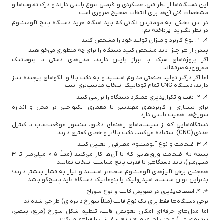
این دستگاه‌ها از نظر فنی، عملکردی و قیمتی تنوع بالایی دارند و درک تفاوت‌ها و
مشخصات فنی آن‌ها برای انتخاب صحیح ضروری است
در این بخش، به مهم‌ترین نکاتی که باید هنگام خرید دستگاه پانچ آلومینیوم
در نظر بگیرید، پرداخته‌ایم:
📌 ۱. نوع کاربرد و میزان تولید خود را مشخص کنید
پیش از هر چیز، باید مشخص کنید دستگاه را برای چه منظوری می‌خواهید
اگر پروژه‌های سبک با تیراژ پایین دارید، مدل‌های دستی یا پنوماتیک
مقرون‌به‌صرفه‌اند
اما اگر درگیر تولید صنعتی مداوم هستید و به دقت بالا و الگوهای پیچیده نیاز
دارید، دستگاه CNC تمام‌اتوماتیک انتخاب مناسب‌تری است
📌 ۲. دقت و تکرارپذیری عملکرد دستگاه را بررسی کنید
برای بسیاری از کاربردهای مهندسی یا معماری، یکنواختی در محل و اندازه
سوراخ‌ها اهمیت بالایی دارد
دستگاه‌هایی که از سیستم‌های راهنمای دقیق، سنسور موقعیت‌یاب یا کنترل
عددی (CNC) استفاده می‌کنند، دقت بالاتر و خطای کمتری دارند
📌 ۳. ضخامت و نوع آلومینیوم مصرفی را تعیین کنید
بسته به ضخامت ورق‌هایی که با آن‌ها کار می‌کنید (مثلاً ۰.۵ میلی‌متر تا ۳
میلی‌متر)، باید دستگاهی با قدرت پانچ متناسب انتخاب نمایید
همچنین برخی آلیاژهای آلومینیوم سخت‌تر هستند و نیاز به فشار بیشتر دارند؛
بنابراین توان سیستم هیدرولیک یا پنوماتیک دستگاه باید پاسخ‌گو باشد
📌 ۴. انعطاف‌پذیری در تعویض قالب و نوع سوراخ
برخی دستگاه‌ها فقط برای یک نوع قالب (مثلاً سوراخ دایره‌ای) طراحی شده‌اند
اما مدل‌های حرفه‌ای امکان تعویض قالب، تنظیم شکل سوراخ (مربع، بیضی،
ستاره‌ای و...) و حتی اجرای طرح پانچ سفارشی را فراهم می‌کنند