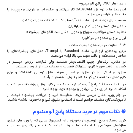
• مدل‌های CNC پانچ آلومینیوم:
این مدل‌ها با نرم‌افزار CAD/CAM کار می‌کنند و امکان اجرای طرح‌های پیچیده با
دقت بالا را فراهم می‌سازند
مناسب برای تولید تایل نما، سقف آرمسترانگ، و قطعات دکوراتیو دقیق
• مدل‌های دستی بدون کنترل نرم‌افزاری:
تنظیم دستی موقعیت سوراخ و بدون امکان ثبت الگوهای پیشرفته
ارزان‌تر ولی محدودتر در کاربرد
📌 ۶. تفاوت در برندها و کیفیت ساخت
برخی برندهای اروپایی، مانند Boschert یا Trumpf، مدل‌های پیشرفته‌ای با
ساختار مستحکم و دقت مهندسی بالا ارائه می‌دهند
در مقابل، برندهای چینی اقتصادی‌تر هستند ولی نیازمند بررسی بیشتر در
خصوص دقت سوراخ‌کاری، استهلاک قطعات و خدمات پس از فروش هستند
مدل‌های ایرانی نیز در سال‌های اخیر پیشرفت قابل توجهی داشته‌اند و برای
کاربردهای نیمه‌صنعتی گزینه قابل قبولی به‌شمار می‌آیند
در انتخاب دستگاه پانچ آلومینیوم باید به حجم کار، نوع پروژه، دقت موردنیاز،
امکانات نرم‌افزاری، توان اپراتور و بودجه خود توجه کنید
در چاپازون، امکان بررسی مدل‌ها، مقایسه فنی، و دریافت پیشنهاد قیمت از
تأمین‌کنندگان مختلف فراهم است تا انتخابی دقیق، فنی و به‌صرفه داشته باشید
🧠 نکات مهم در خرید دستگاه پانچ آلومینیوم
خرید دستگاه پانچ آلومینیوم به‌ویژه برای کسب‌وکارهایی که با ورق‌های فلزی،
سازه‌های مهندسی یا قطعات نما سروکار دارند، یک تصمیم راهبردی محسوب
می‌شود