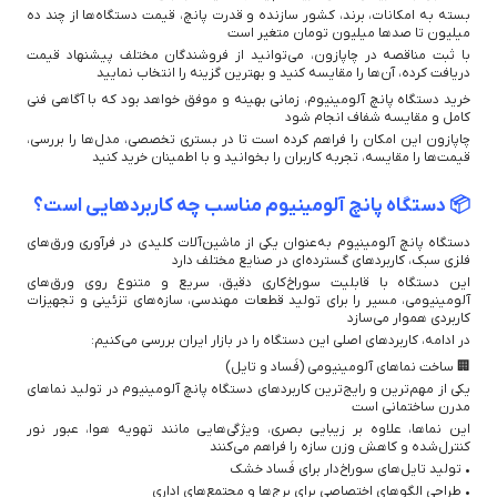
بسته به امکانات، برند، کشور سازنده و قدرت پانچ، قیمت دستگاه‌ها از چند ده
میلیون تا صدها میلیون تومان متغیر است
با ثبت مناقصه در چاپازون، می‌توانید از فروشندگان مختلف پیشنهاد قیمت
دریافت کرده، آن‌ها را مقایسه کنید و بهترین گزینه را انتخاب نمایید
خرید دستگاه پانچ آلومینیوم، زمانی بهینه و موفق خواهد بود که با آگاهی فنی
کامل و مقایسه شفاف انجام شود
چاپازون این امکان را فراهم کرده است تا در بستری تخصصی، مدل‌ها را بررسی،
قیمت‌ها را مقایسه، تجربه کاربران را بخوانید و با اطمینان خرید کنید
📦 دستگاه پانچ آلومینیوم مناسب چه کاربردهایی است؟
دستگاه پانچ آلومینیوم به‌عنوان یکی از ماشین‌آلات کلیدی در فرآوری ورق‌های
فلزی سبک، کاربردهای گسترده‌ای در صنایع مختلف دارد
این دستگاه با قابلیت سوراخ‌کاری دقیق، سریع و متنوع روی ورق‌های
آلومینیومی، مسیر را برای تولید قطعات مهندسی، سازه‌های تزئینی و تجهیزات
کاربردی هموار می‌سازد
در ادامه، کاربردهای اصلی این دستگاه را در بازار ایران بررسی می‌کنیم:
🏢 ساخت نماهای آلومینیومی (فَسا‌د و تایل)
یکی از مهم‌ترین و رایج‌ترین کاربردهای دستگاه پانچ آلومینیوم در تولید نماهای
مدرن ساختمانی است
این نماها، علاوه بر زیبایی بصری، ویژگی‌هایی مانند تهویه هوا، عبور نور
کنترل‌شده و کاهش وزن سازه را فراهم می‌کنند
• تولید تایل‌های سوراخ‌دار برای فَسا‌د خشک
• طراحی الگوهای اختصاصی برای برج‌ها و مجتمع‌های اداری