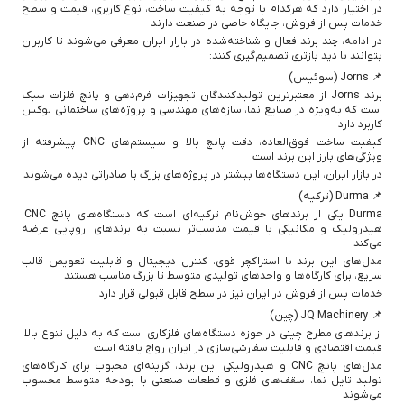
در اختیار دارد که هرکدام با توجه به کیفیت ساخت، نوع کاربری، قیمت و سطح
خدمات پس از فروش، جایگاه خاصی در صنعت دارند
در ادامه، چند برند فعال و شناخته‌شده در بازار ایران معرفی می‌شوند تا کاربران
بتوانند با دید بازتری تصمیم‌گیری کنند:
📌 Jorns (سوئیس)
برند Jorns از معتبرترین تولیدکنندگان تجهیزات فرم‌دهی و پانچ فلزات سبک
است که به‌ویژه در صنایع نما، سازه‌های مهندسی و پروژه‌های ساختمانی لوکس
کاربرد دارد
کیفیت ساخت فوق‌العاده، دقت پانچ بالا و سیستم‌های CNC پیشرفته از
ویژگی‌های بارز این برند است
در بازار ایران، این دستگاه‌ها بیشتر در پروژه‌های بزرگ یا صادراتی دیده می‌شوند
📌 Durma (ترکیه)
Durma یکی از برندهای خوش‌نام ترکیه‌ای است که دستگاه‌های پانچ CNC،
هیدرولیک و مکانیکی با قیمت مناسب‌تر نسبت به برندهای اروپایی عرضه
می‌کند
مدل‌های این برند با استراکچر قوی، کنترل دیجیتال و قابلیت تعویض قالب
سریع، برای کارگاه‌ها و واحدهای تولیدی متوسط تا بزرگ مناسب هستند
خدمات پس از فروش در ایران نیز در سطح قابل قبولی قرار دارد
📌 JQ Machinery (چین)
از برندهای مطرح چینی در حوزه دستگاه‌های فلزکاری است که به دلیل تنوع بالا،
قیمت اقتصادی و قابلیت سفارشی‌سازی در ایران رواج یافته است
مدل‌های پانچ CNC و هیدرولیکی این برند، گزینه‌ای محبوب برای کارگاه‌های
تولید تایل نما، سقف‌های فلزی و قطعات صنعتی با بودجه متوسط محسوب
می‌شوند