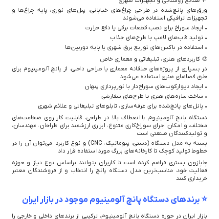
🚥 صنایع روشنایی و تجهیزات شهری
ورق‌های پانچ‌شده در طراحی چراغ‌های خیابانی، پنل‌های نوری، پایه چراغ‌ها و
تجهیزات ترافیکی استفاده می‌شوند
• ایجاد سوراخ برای نصب قطعات برقی یا دفع حرارت
• تولید قاب‌های لامپ با طرح‌های جذاب
• استفاده در باکس‌های توزیع برق شهری یا پایه دوربین‌ها
🎨 کاربردهای هنری، تبلیغاتی و معماری خاص
در بسیاری از پروژه‌های خلاقانه معماری یا طراحی داخلی، از پانچ آلومینیوم برای
خلق فضاهای هنری استفاده می‌شود
• ایجاد دیوارکوب‌های سوراخ‌دار با نورپردازی پنهان
• ساخت سازه‌های هنری با طرح‌های سفارشی
• پانل‌های پانچ‌شده برای غرفه‌سازی، تابلوهای تبلیغاتی و علائم شهری
دستگاه پانچ آلومینیوم با انعطاف بالا در طراحی، قابلیت کار روی ضخامت‌های
مختلف، و امکان اجرای سوراخ‌کاری متنوع، ابزاری ارزشمند برای طراحان، مهندسان،
و تولیدکنندگان صنعتی است
بسته به مدل دستگاه (دستی، پنوماتیک، CNC) و نوع کاربرد، می‌توان آن را در
خطوط تولید کوچک تا کارخانه‌های بزرگ مورد استفاده قرار داد
چاپازون بستری فراهم کرده است تا کاربران بتوانند براساس نوع نیاز و حوزه
فعالیت خود، مناسب‌ترین مدل دستگاه پانچ را انتخاب و از فروشندگان معتبر
خریداری کنند
⭐ برندهای دستگاه پانچ آلومینیوم موجود در بازار ایران
بازار ایران در حوزه دستگاه پانچ آلومینیوم، ترکیبی از برندهای داخلی و خارجی را