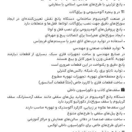
• پانچ تزئینی با طرح‌های هندسی، اسلامی یا سفارشی
🏗️ در و پنجره آلومینیومی و یراق‌آلات
در صنعت آلومینیوم ساختمانی، دستگاه پانچ نقش تعیین‌کننده‌ای در ایجاد
سوراخ‌های دقیق جهت نصب یراق‌آلات، لولاها، قفل‌ها و متعلقات دارد
• پانچ پروفیل‌های آلومینیومی برای نصب قفل و لولا
• ایجاد سوراخ‌های هم‌راستا برای اتصالات پیچ و مهره‌ای
• استفاده در تولید درب‌های اتاق تمیز یا سیستم‌های فریم‌لس
🔧 تولید قطعات صنعتی و مهندسی
در صنایع مهندسی و ساخت تجهیزات فلزی سبک، بسیاری از قطعات نیازمند
تهویه، کاهش وزن یا عبور کابل و پیچ هستند
پانچ دقیق و یکنواخت در این قطعات ضروری است
• تولید تابلو برق، رک شبکه، باکس‌های کنترلی
• پانچ محفظه‌های تهویه، تجهیزات تهویه مطبوع
• ساخت قطعات فلزی با کاربرد خاص (مثلاً قطعات آسانسور)
🏙️ سقف‌های کاذب و دکوراسیون داخلی
دستگاه پانچ آلومینیوم در تولید پنل‌های سقفی مانند سقف آرمسترانگ، سقف
گریلیوم یا سقف سوراخ‌دار دکوراتیو کاربرد دارد
این سقف‌ها علاوه بر زیبایی، کارکرد آکوستیک و تهویه مناسب دارند
• پانچ پنل‌های سقفی با طرح‌های متنوع
• ساخت سقف ضدصدا در دفاتر، سالن‌های همایش و مراکز آموزشی
• اجرای طرح‌های خاص برای دکوراسیون داخلی لوکس