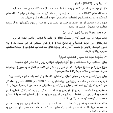
📌 بی‌ام‌سی (BMC) – ایران
یکی از برندهای ایرانی که در زمینه تولید یا مونتاژ دستگاه پانچ فعالیت دارد
دستگاه‌های BMC بیشتر در مدل‌های پنوماتیکی و هیدرولیکی برای کارگاه‌های
کوچک و تولیدکنندگان قطعات ساختمانی مورد استفاده قرار می‌گیرند
مهم‌ترین مزیت آن‌ها، خدمات فنی در دسترس، هزینه پایین نگهداری و قابلیت
تولید به‌سفارش مشتری است
📌 Atlas Machinery (چین / ایران)
برند نیمه‌ایرانی–چینی که از دستگاه‌های وارداتی با مونتاژ داخلی بهره می‌برد
مدل‌های این برند عمدتاً برای پانچ نما و ورق‌های سقفی طراحی شده‌اند و به
دلیل قیمت رقابتی و نصب آسان، در پروژه‌های ساختمانی عمومی و نیمه‌صنعتی
کاربرد زیادی دارند
📌 چگونه برند مناسب را انتخاب کنیم؟
برای انتخاب برند دستگاه پانچ آلومینیوم، عوامل زیر را مد نظر قرار دهید:
نوع پروژه و سطح تولید: اگر در تیراژ بالا کار می‌کنید یا الگوهای سوراخ پیچیده
دارید، برندهای CNC پیشرفته مناسب‌ترند
برای پروژه‌های سبک و میان‌تیراژ، برندهای اقتصادی‌تر هم پاسخگو خواهند بود
کیفیت ساخت و دقت سوراخ‌کاری: برندهایی مانند Jorns یا Durma دارای ساختار
مهندسی دقیق‌تری هستند و برای پروژه‌های صادراتی یا حساس توصیه می‌شوند
دسترسی به خدمات پس از فروش و قطعات یدکی: وجود نمایندگی فعال، تیم
نصب و آموزش، و قطعات یدکی در ایران می‌تواند هزینه‌های آینده را کاهش
دهد و از توقف تولید جلوگیری کند
مقایسه قیمت واقعی و خدمات: با استفاده از ابزار مقایسه چاپازون و سیستم
مناقصه، می‌توانید قیمت واقعی برندهای مختلف را با خدمات همراه آن بررسی و
مقایسه نمایید