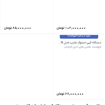
102,000,000
تومان
85,000,000
تومان
خرید از سایت فروشنده
دستگاه کپی استوک شارپ مدل Sharp MX-M356N
سرعت کپی A4: 35(ppm)| سرعت کپی A3: 20(ppm)| حداقل سایز چاپ: A6| حداکثر سایز چاپ: A3| مدت زمان گرم شدن: 20s or less| حافظه: 2GB| هارد دیسک: 250GB| درگاه های ارتباطی: USB 2.0, 10-BaseT, 100Base-TX, 1000Base-T| توان مصرفی: 1,45kw| کپی دورو: دارد| زمان خروج اولین کپی: 4s| ظرفیت ADF: 100 برگ| مقصد اسکن: Sharpdesk Mobile| روش ارتباطی: TCP/IP (IPv4, IPv6), IPX/SPX (NetWare), EtherTalk (AppleTalk) سرعت مودم: 33.600 - 2.400bps هزینه سرویس به صورت جداگانه محاسبه میشود
فروشنده: ماشین های اداری کاراشاپ
68,000,000
تومان