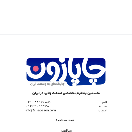
نخستین پلتفرم تخصصی صنعت چاپ در ایران
تلفن :
88476086 - 021
همراه :
09232094470
ایمیل :
info@chapazon.com
راهنما مناقصه
مناقصه