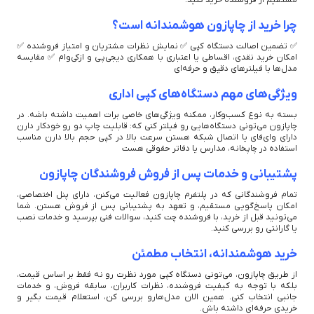
چرا خرید از چاپازون هوشمندانه است؟
✅ تضمین اصالت دستگاه کپی ✅ نمایش نظرات مشتریان و امتیاز فروشنده ✅
امکان خرید نقدی، اقساطی یا اعتباری با همکاری دیجی‌پی و ازکی‌وام ✅ مقایسه
مدل‌ها با فیلترهای دقیق و حرفه‌ای
ویژگی‌های مهم دستگاه‌های کپی اداری
بسته به نوع کسب‌وکار، ممکنه ویژگی‌های خاصی برات اهمیت داشته باشه. در
چاپازون می‌تونی دستگاه‌هایی رو فیلتر کنی که: قابلیت چاپ دو رو خودکار دارن
دارای وای‌فای یا اتصال شبکه هستن سرعت بالا در کپی حجم بالا دارن مناسب
استفاده در چاپخانه، مدارس یا دفاتر حقوقی هست
پشتیبانی و خدمات پس از فروش فروشندگان چاپازون
تمام فروشندگانی که در پلتفرم چاپازون فعالیت می‌کنن، دارای پنل اختصاصی،
امکان پاسخ‌گویی مستقیم، و تعهد به پشتیبانی پس از فروش هستن. شما
می‌تونید قبل از خرید، با فروشنده چت کنید، سوالات فنی بپرسید و خدمات نصب
یا گارانتی رو بررسی کنید.
خرید هوشمندانه، انتخاب مطمئن
از طریق چاپازون، می‌تونی دستگاه کپی مورد نظرت رو نه فقط بر اساس قیمت،
بلکه با توجه به کیفیت فروشنده، نظرات کاربران، سابقه فروش، و خدمات
جانبی انتخاب کنی. همین الان مدل‌هارو بررسی کن، استعلام قیمت بگیر و
خریدی حرفه‌ای داشته باش.