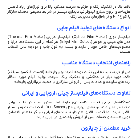
دقت بالا در تفکیک رنگ و جزئیات سرعت عملکرد بالا برای تیراژهای زیاد کاهش
هزینه‌های برون‌سپاری لیتوگرافی پایداری بیشتر در شرایط محیطی مختلف سازگار
با انواع RIP و نرم‌افزارهای مدیریت رنگ
انواع دستگاه‌های تولید فیلم چاپی
فیلم‌ساز نوری (Optical Film Maker) فیلم‌ساز حرارتی (Thermal Film Maker)
مدل‌های مبتنی بر جوهر (Inkjet Film Output) هر کدام از این دستگاه‌ها مزایا و
محدودیت‌های خاص خود را دارند و بسته به نوع چاپ و بودجه قابل انتخاب
هستند.
راهنمای انتخاب دستگاه مناسب
قبل از خرید، باید به این نکات توجه کنید: نوع چاپخانه (افست، فلکسو، سیلک)
دقت مورد نیاز در خط‌کشی و تفکیک رنگ سرعت تولید فیلم مورد انتظار
برندهای سازنده و خدمات پس از فروش سازگاری با محیط نرم‌افزاری چاپخانه
تفاوت دستگاه‌های فیلم‌ساز چینی، اروپایی و ایرانی
دستگاه‌های چینی قیمت مناسب‌تری دارند اما ممکن است در دقت نهایی
ضعیف‌تر عمل کنند. برندهای اروپایی مثل Screen یا Agfa کیفیت تصویر بسیار
بالایی دارند، اما قیمت بالاتری هم دارند. برندهای ایرانی نیز گزینه‌های اقتصادی
خوبی هستند و خدمات پس از فروش راحت‌تری در ایران دارند.
خرید مطمئن از چاپازون
در چاپازون می‌توانید قیمت و ویژگی‌های دستگاه‌های تولید فیلم چاپی را از